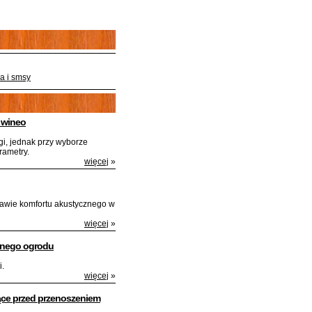
a i smsy
 wineo
i, jednak przy wyborze
rametry.
więcej
»
awie komfortu akustycznego w
więcej
»
snego ogrodu
i.
więcej
»
ące przed przenoszeniem