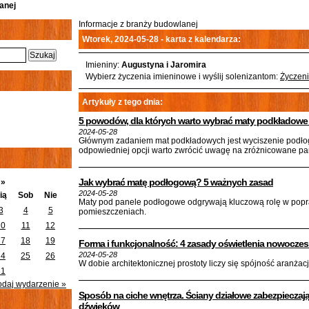
anej
Informacje z branży budowlanej
Wtorek, 2024-05-28 - karta z kalendarza:
Imieniny:
Augustyna i Jaromira
Wybierz życzenia imieninowe i wyślij solenizantom:
Życzeni
Artykuły z tego dnia:
5 powodów, dla których warto wybrać maty podkładowe
2024-05-28
Głównym zadaniem mat podkładowych jest wyciszenie podłog
odpowiedniej opcji warto zwrócić uwagę na zróżnicowane pa
4
Jak wybrać matę podłogową? 5 ważnych zasad
»
2024-05-28
ią
Sob
Nie
Maty pod panele podłogowe odgrywają kluczową rolę w popr
3
4
5
pomieszczeniach.
10
11
12
17
18
19
Forma i funkcjonalność: 4 zasady oświetlenia nowocze
2024-05-28
24
25
26
W dobie architektonicznej prostoty liczy się spójność aranżacj
31
odaj wydarzenie »
Sposób na ciche wnętrza. Ściany działowe zabezpieczaj
dźwięków