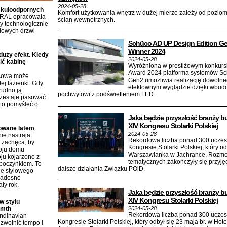
2024-05-28
 kuloodpornych
Komfort użytkowania wnętrz w dużej mierze zależy od poziom
RAL opracowała
ścian wewnętrznych.
 technologicznie
iowych drzwi
Schüco AD UP Design Edition Ge
Winner 2024
duży efekt. Kiedy
2024-05-28
ić kabinę
Wyróżniona w prestiżowym konkurs
Award 2024 platforma systemów Sc
icowa może
Gen2 umożliwia realizację dowolne
ej łazienki. Gdy
efektownym wyglądzie dzięki wbu
rudno ją
pochwytowi z podświetleniem LED.
rzestaje pasować
to pomyśleć o
Jaka będzie przyszłość branży
XIV Kongresu Stolarki Polskiej
rowane latem
2024-05-28
ie nastraja
Rekordowa liczba ponad 300 uczest
i zachęca, by
Kongresie Stolarki Polskiej, który o
roju domu
Warszawianka w Jachrance. Rozmo
ju kojarzone z
tematycznych zakończyły się przyjęci
poczynkiem. To
dalsze działania Związku POiD.
ie stylowego
radosne
ły rok.
Jaka będzie przyszłość branży
XIV Kongresu Stolarki Polskiej
w stylu
rmth
2024-05-28
Rekordowa liczba ponad 300 uczest
andinavian
Kongresie Stolarki Polskiej, który odbył się 23 maja br. w H
zwolnić tempo i