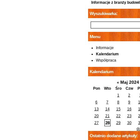
Informacje z branży budowl
Wyszukiwarka:
Menu
Informacje
Kalendarium
Współpraca
Kalendarium
Maj 202
«
Pon
Wto
Śro
Czw
P
1
2
6
7
8
9
13
14
15
16
20
21
22
23
28
27
29
30
d
Ostatnio dodane artykuły: