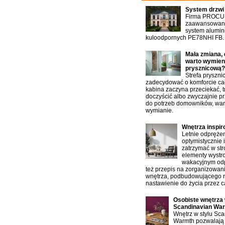
System drzwi
Firma PROCU
zaawansowany
system alumin
kuloodpornych PE78NHI FB.
Mała zmiana, 
warto wymien
prysznicową?
Strefa pryszn
zadecydować o komforcie cał
kabina zaczyna przeciekać, t
doczyścić albo zwyczajnie p
do potrzeb domowników, war
wymianie.
Wnętrza inspi
Letnie odprężen
optymistycznie 
zatrzymać w st
elementy wystro
wakacyjnym od
też przepis na zorganizowan
wnętrza, podbudowującego 
nastawienie do życia przez ca
Osobiste wnętrza 
Scandinavian Wa
Wnętrz w stylu Sc
Warmth pozwalają 