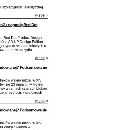
u izolacyjności akustycznej
więcej
»
n2 z nagrodą Red Dot
ie Red Dot Product Design
hüco AD UP Design Edition
go typu drzwi aluminiowych o
dowanemu w skrzydło
więcej
»
 budowlanej? Podsumowanie
ników wzięła udział w XIV
dbył się 23 maja br. w Hotelu
wy w ramach czterech bloków
em rezolucji, która określi
więcej
»
 budowlanej? Podsumowanie
ników wzięła udział w XIV
otelu Warszawianka w