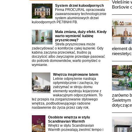
Velešínie
System drzwi kuloodpornych
Boršovie 
Firma PROCURAL opracowała
zaawansowany technologicznie
system aluminiowych drzwi
kuloodpornych PE78NHI FB.
Mała zmiana, duży efekt. Kiedy
warto wymienić kabinę
prysznicową?
Strefa prysznicowa może
element d
zadecydować o komforcie całej łazienki. Gdy
kabina zaczyna przeciekać, trudno ją
nieestety
doczyścić albo zwyczajnie przestaje pasować
do potrzeb domowników, warto pomyśleć o
wymianie.
Wnętrza inspirowane latem
Letnie odprężenie nastraja
optymistycznie i zachęca, by
zatrzymać w stroju domu
elementy wystroju kojarzone z
zarówno bł
wakacyjnym odpoczynkiem. To
też przepis na zorganizowanie stylowego
Świetnym 
wnętrza, podbudowującego radosne
dotyczące
nastawienie do życia przez cały rok.
Osobiste wnętrza w stylu
Scandinavian Warmth
Wnętrz w stylu Scandinavian
Warmth pozwalają zwolnić tempo i