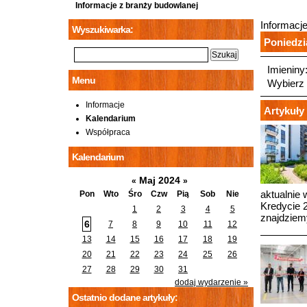
Informacje z branży budowlanej
Informacj
Wyszukiwarka:
Poniedzia
Imieniny
Menu
Wybierz 
Informacje
Artykuły 
Kalendarium
Współpraca
Kalendarium
Maj 2024
«
»
aktualnie
Pon
Wto
Śro
Czw
Pią
Sob
Nie
Kredycie 2
1
2
3
4
5
znajdziem
6
7
8
9
10
11
12
13
14
15
16
17
18
19
20
21
22
23
24
25
26
27
28
29
30
31
dodaj wydarzenie »
Ostatnio dodane artykuły: