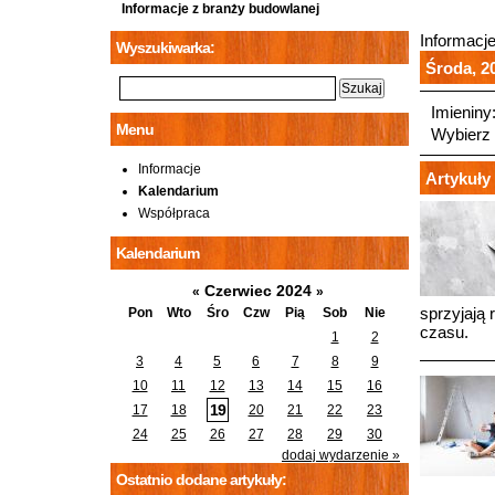
Informacje z branży budowlanej
Informacj
Wyszukiwarka:
Środa, 20
Imieniny
Menu
Wybierz 
Informacje
Artykuły 
Kalendarium
Współpraca
Kalendarium
Czerwiec 2024
«
»
sprzyjają 
Pon
Wto
Śro
Czw
Pią
Sob
Nie
czasu.
1
2
3
4
5
6
7
8
9
10
11
12
13
14
15
16
19
17
18
20
21
22
23
24
25
26
27
28
29
30
dodaj wydarzenie »
Ostatnio dodane artykuły: