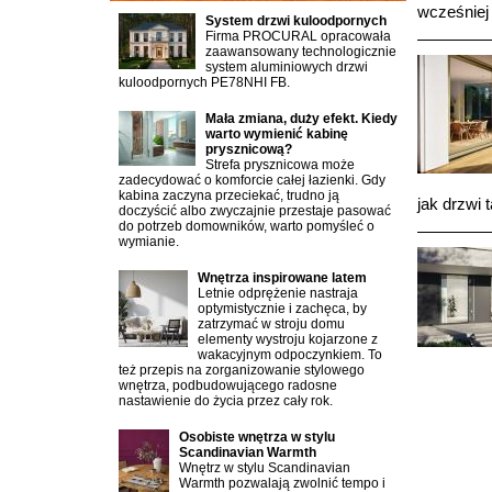
wcześniej 
System drzwi kuloodpornych
Firma PROCURAL opracowała
zaawansowany technologicznie
system aluminiowych drzwi
kuloodpornych PE78NHI FB.
Mała zmiana, duży efekt. Kiedy
warto wymienić kabinę
prysznicową?
Strefa prysznicowa może
zadecydować o komforcie całej łazienki. Gdy
kabina zaczyna przeciekać, trudno ją
jak drzwi 
doczyścić albo zwyczajnie przestaje pasować
do potrzeb domowników, warto pomyśleć o
wymianie.
Wnętrza inspirowane latem
Letnie odprężenie nastraja
optymistycznie i zachęca, by
zatrzymać w stroju domu
elementy wystroju kojarzone z
wakacyjnym odpoczynkiem. To
też przepis na zorganizowanie stylowego
wnętrza, podbudowującego radosne
nastawienie do życia przez cały rok.
Osobiste wnętrza w stylu
Scandinavian Warmth
Wnętrz w stylu Scandinavian
Warmth pozwalają zwolnić tempo i