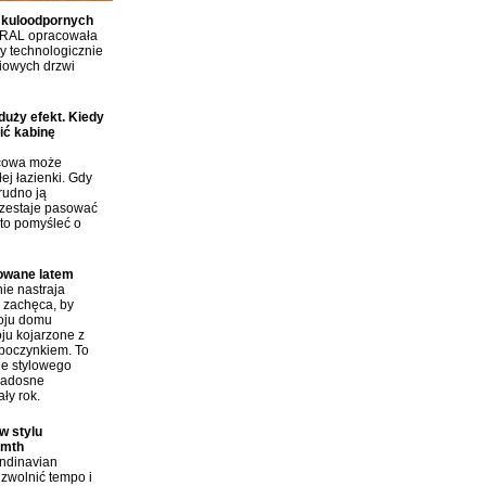
 kuloodpornych
RAL opracowała
 technologicznie
iowych drzwi
duży efekt. Kiedy
ić kabinę
icowa może
ej łazienki. Gdy
rudno ją
rzestaje pasować
to pomyśleć o
rowane latem
ie nastraja
i zachęca, by
roju domu
ju kojarzone z
poczynkiem. To
ie stylowego
radosne
ły rok.
w stylu
rmth
andinavian
zwolnić tempo i