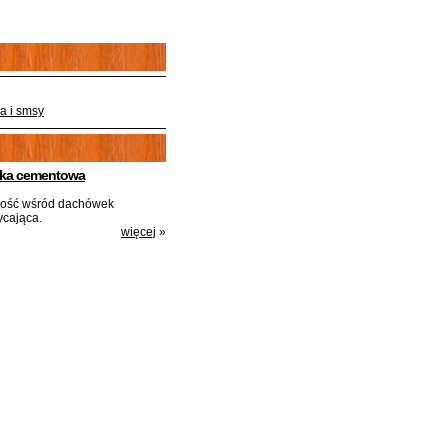
a i smsy
aka cementowa
kość wśród dachówek
ycająca.
więcej
»