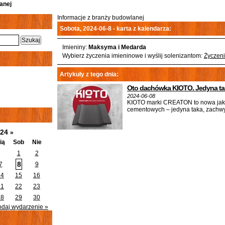
anej
Informacje z branży budowlanej
Sobota, 2024-06-8 - karta z kalendarza:
Imieniny:
Maksyma i Medarda
Wybierz życzenia imieninowe i wyślij solenizantom:
Życzeni
Artykuły z tego dnia:
Oto dachówka KIOTO. Jedyna t
2024-06-08
KIOTO marki CREATON to nowa ja
cementowych – jedyna taka, zachw
024
»
ią
Sob
Nie
1
2
8
7
9
14
15
16
21
22
23
28
29
30
odaj wydarzenie »