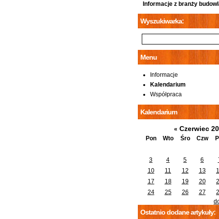
Informacje z branży budowl
Wyszukiwarka:
Menu
Informacje
Kalendarium
Współpraca
Kalendarium
Czerwiec 2
«
Pon
Wto
Śro
Czw
P
3
4
5
6
10
11
12
13
17
18
19
20
24
25
26
27
d
Ostatnio dodane artykuły: