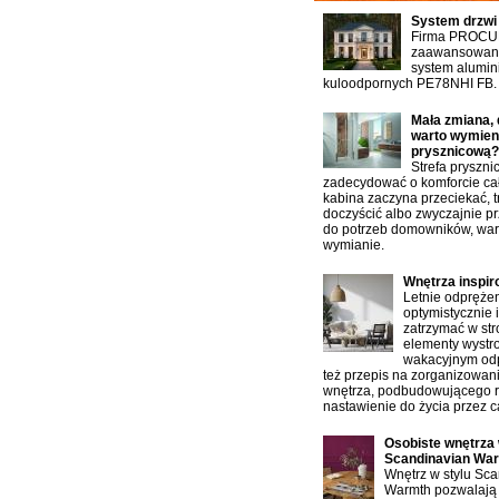
System drzwi
Firma PROCU
zaawansowany
system alumin
kuloodpornych PE78NHI FB.
Mała zmiana, 
warto wymien
prysznicową?
Strefa pryszn
zadecydować o komforcie cał
kabina zaczyna przeciekać, t
doczyścić albo zwyczajnie p
do potrzeb domowników, war
wymianie.
Wnętrza inspi
Letnie odprężen
optymistycznie 
zatrzymać w st
elementy wystro
wakacyjnym od
też przepis na zorganizowan
wnętrza, podbudowującego 
nastawienie do życia przez ca
Osobiste wnętrza 
Scandinavian Wa
Wnętrz w stylu Sc
Warmth pozwalają 