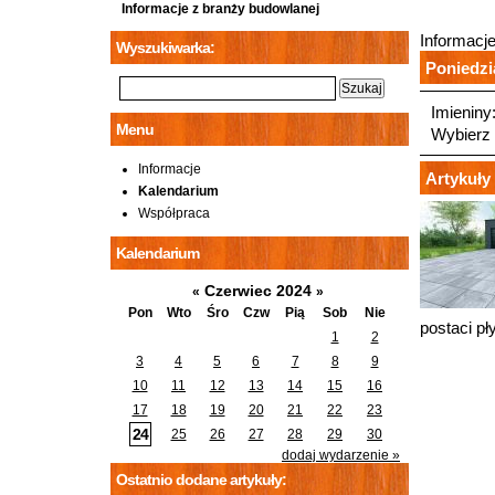
Informacje z branży budowlanej
Informacj
Wyszukiwarka:
Poniedzia
Imieniny
Menu
Wybierz 
Informacje
Artykuły 
Kalendarium
Współpraca
Kalendarium
Czerwiec 2024
«
»
Pon
Wto
Śro
Czw
Pią
Sob
Nie
postaci p
1
2
3
4
5
6
7
8
9
10
11
12
13
14
15
16
17
18
19
20
21
22
23
24
25
26
27
28
29
30
dodaj wydarzenie »
Ostatnio dodane artykuły: