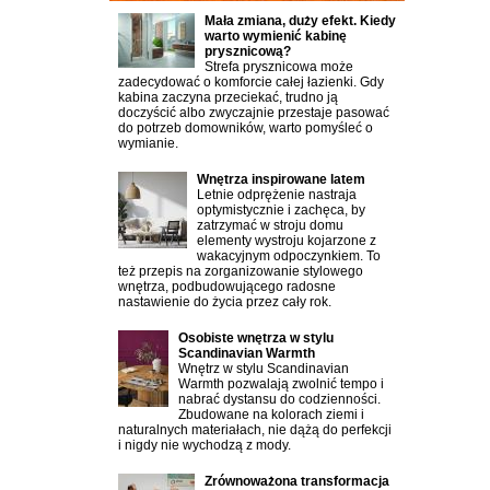
Mała zmiana, duży efekt. Kiedy
warto wymienić kabinę
prysznicową?
Strefa prysznicowa może
zadecydować o komforcie całej łazienki. Gdy
kabina zaczyna przeciekać, trudno ją
doczyścić albo zwyczajnie przestaje pasować
do potrzeb domowników, warto pomyśleć o
wymianie.
Wnętrza inspirowane latem
Letnie odprężenie nastraja
optymistycznie i zachęca, by
zatrzymać w stroju domu
elementy wystroju kojarzone z
wakacyjnym odpoczynkiem. To
też przepis na zorganizowanie stylowego
wnętrza, podbudowującego radosne
nastawienie do życia przez cały rok.
Osobiste wnętrza w stylu
Scandinavian Warmth
Wnętrz w stylu Scandinavian
Warmth pozwalają zwolnić tempo i
nabrać dystansu do codzienności.
Zbudowane na kolorach ziemi i
naturalnych materiałach, nie dążą do perfekcji
i nigdy nie wychodzą z mody.
Zrównoważona transformacja