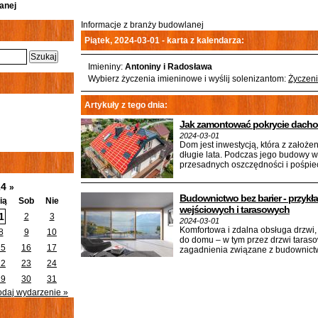
anej
Informacje z branży budowlanej
Piątek, 2024-03-01 - karta z kalendarza:
Imieniny:
Antoniny i Radosława
Wybierz życzenia imieninowe i wyślij solenizantom:
Życzeni
Artykuły z tego dnia:
Jak zamontować pokrycie dachow
2024-03-01
Dom jest inwestycją, która z założ
długie lata. Podczas jego budowy w
przesadnych oszczędności i pośpie
24
»
Budownictwo bez barier - przykł
ią
Sob
Nie
wejściowych i tarasowych
1
2
3
2024-03-01
Komfortowa i zdalna obsługa drzwi
8
9
10
do domu – w tym przez drzwi taras
15
16
17
zagadnienia związane z budownictw
22
23
24
29
30
31
odaj wydarzenie »