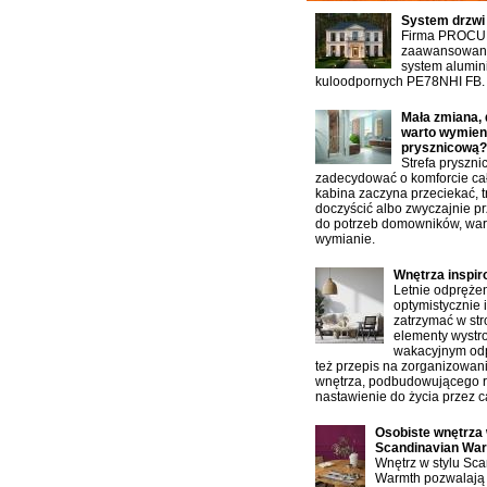
System drzwi
Firma PROCU
zaawansowany
system alumin
kuloodpornych PE78NHI FB.
Mała zmiana, 
warto wymien
prysznicową?
Strefa pryszn
zadecydować o komforcie cał
kabina zaczyna przeciekać, t
doczyścić albo zwyczajnie p
do potrzeb domowników, war
wymianie.
Wnętrza inspi
Letnie odprężen
optymistycznie 
zatrzymać w st
elementy wystro
wakacyjnym od
też przepis na zorganizowan
wnętrza, podbudowującego 
nastawienie do życia przez ca
Osobiste wnętrza 
Scandinavian Wa
Wnętrz w stylu Sc
Warmth pozwalają 