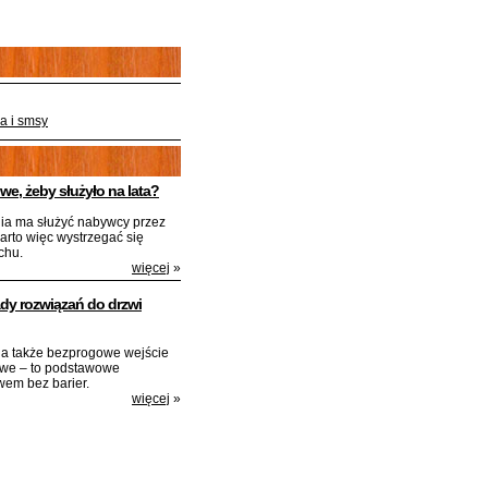
a i smsy
e, żeby służyło na lata?
enia ma służyć nabywcy przez
arto więc wystrzegać się
chu.
więcej
»
ady rozwiązań do drzwi
, a także bezprogowe wejście
owe – to podstawowe
em bez barier.
więcej
»