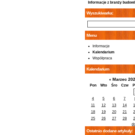
Informacje z branży budowl
Wyszukiwarka:
Menu
Informacje
Kalendarium
Współpraca
Kalendarium
Marzec 20
«
Pon
Wto
Śro
Czw
P
4
5
6
7
11
12
13
14
18
19
20
21
25
26
27
28
d
Ostatnio dodane artykuły: