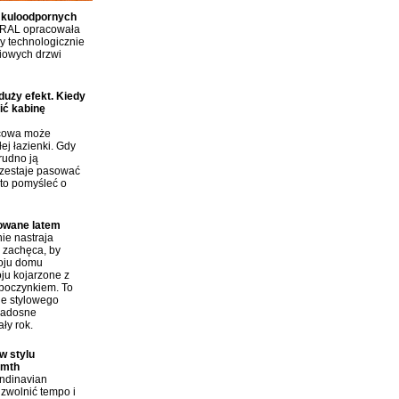
 kuloodpornych
RAL opracowała
 technologicznie
iowych drzwi
duży efekt. Kiedy
ić kabinę
icowa może
ej łazienki. Gdy
rudno ją
rzestaje pasować
to pomyśleć o
rowane latem
ie nastraja
i zachęca, by
roju domu
ju kojarzone z
poczynkiem. To
ie stylowego
radosne
ły rok.
w stylu
rmth
andinavian
zwolnić tempo i