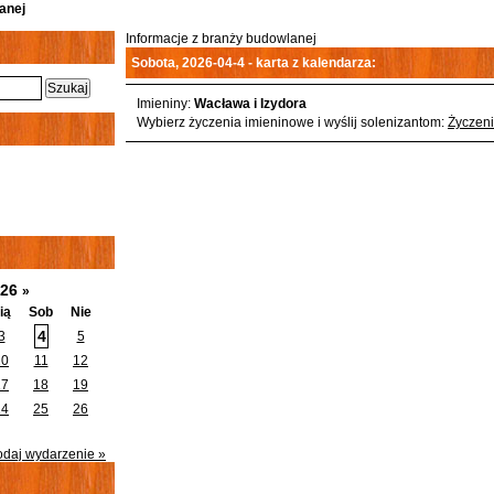
anej
Informacje z branży budowlanej
Sobota, 2026-04-4 - karta z kalendarza:
Imieniny:
Wacława i Izydora
Wybierz życzenia imieninowe i wyślij solenizantom:
Życzeni
026
»
ią
Sob
Nie
4
3
5
10
11
12
17
18
19
24
25
26
odaj wydarzenie »