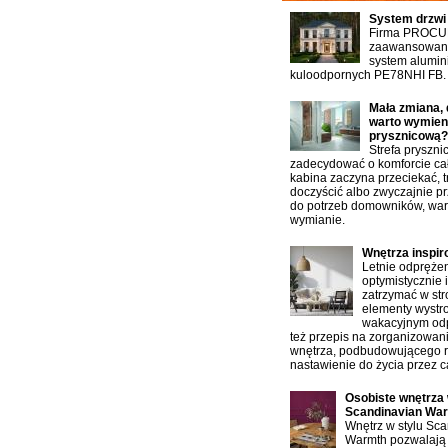
System drzwi
Firma PROCU
zaawansowany
system alumin
kuloodpornych PE78NHI FB.
Mała zmiana, 
warto wymien
prysznicową?
Strefa pryszn
zadecydować o komforcie cał
kabina zaczyna przeciekać, t
doczyścić albo zwyczajnie p
do potrzeb domowników, war
wymianie.
Wnętrza inspi
Letnie odprężen
optymistycznie 
zatrzymać w st
elementy wystro
wakacyjnym od
też przepis na zorganizowan
wnętrza, podbudowującego 
nastawienie do życia przez ca
Osobiste wnętrza 
Scandinavian Wa
Wnętrz w stylu Sc
Warmth pozwalają 