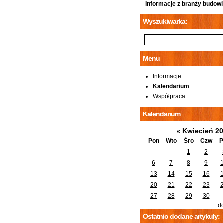
Informacje z branży budowl
Wyszukiwarka:
Menu
Informacje
Kalendarium
Współpraca
Kalendarium
Kwiecień 2
«
Pon
Wto
Śro
Czw
P
1
2
6
7
8
9
13
14
15
16
20
21
22
23
27
28
29
30
d
Ostatnio dodane artykuły: