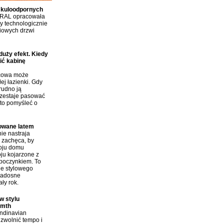
 kuloodpornych
RAL opracowała
 technologicznie
iowych drzwi
duży efekt. Kiedy
ić kabinę
icowa może
ej łazienki. Gdy
rudno ją
rzestaje pasować
to pomyśleć o
rowane latem
ie nastraja
i zachęca, by
roju domu
ju kojarzone z
poczynkiem. To
ie stylowego
radosne
ły rok.
w stylu
rmth
andinavian
zwolnić tempo i