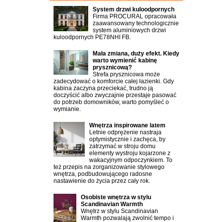
System drzwi kuloodpornych
Firma PROCURAL opracowała
zaawansowany technologicznie
system aluminiowych drzwi
kuloodpornych PE78NHI FB.
Mała zmiana, duży efekt. Kiedy
warto wymienić kabinę
prysznicową?
Strefa prysznicowa może
zadecydować o komforcie całej łazienki. Gdy
kabina zaczyna przeciekać, trudno ją
doczyścić albo zwyczajnie przestaje pasować
do potrzeb domowników, warto pomyśleć o
wymianie.
Wnętrza inspirowane latem
Letnie odprężenie nastraja
optymistycznie i zachęca, by
zatrzymać w stroju domu
elementy wystroju kojarzone z
wakacyjnym odpoczynkiem. To
też przepis na zorganizowanie stylowego
wnętrza, podbudowującego radosne
nastawienie do życia przez cały rok.
Osobiste wnętrza w stylu
Scandinavian Warmth
Wnętrz w stylu Scandinavian
Warmth pozwalają zwolnić tempo i