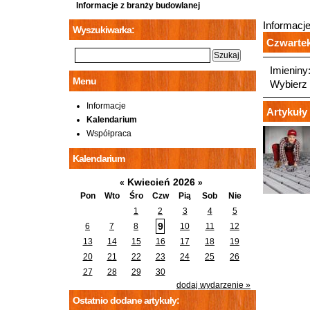
Informacje z branży budowlanej
Informacj
Wyszukiwarka:
Czwartek,
Imieniny
Menu
Wybierz 
Informacje
Artykuły 
Kalendarium
Współpraca
Kalendarium
Kwiecień 2026
«
»
Pon
Wto
Śro
Czw
Pią
Sob
Nie
1
2
3
4
5
9
6
7
8
10
11
12
13
14
15
16
17
18
19
20
21
22
23
24
25
26
27
28
29
30
dodaj wydarzenie »
Ostatnio dodane artykuły: