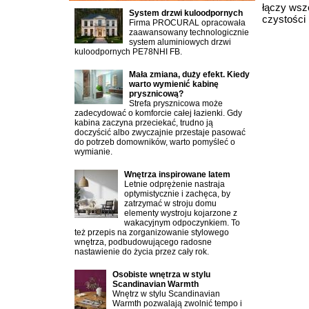
łączy wsz
System drzwi kuloodpornych
czystości
Firma PROCURAL opracowała
zaawansowany technologicznie
system aluminiowych drzwi
kuloodpornych PE78NHI FB.
Mała zmiana, duży efekt. Kiedy
warto wymienić kabinę
prysznicową?
Strefa prysznicowa może
zadecydować o komforcie całej łazienki. Gdy
kabina zaczyna przeciekać, trudno ją
doczyścić albo zwyczajnie przestaje pasować
do potrzeb domowników, warto pomyśleć o
wymianie.
Wnętrza inspirowane latem
Letnie odprężenie nastraja
optymistycznie i zachęca, by
zatrzymać w stroju domu
elementy wystroju kojarzone z
wakacyjnym odpoczynkiem. To
też przepis na zorganizowanie stylowego
wnętrza, podbudowującego radosne
nastawienie do życia przez cały rok.
Osobiste wnętrza w stylu
Scandinavian Warmth
Wnętrz w stylu Scandinavian
Warmth pozwalają zwolnić tempo i