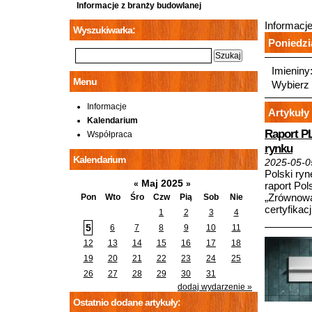
Informacje z branży budowlanej
Informacj
Wyszukiwarka:
Poniedzia
Imieniny
Menu
Wybierz 
Informacje
Artykuły 
Kalendarium
Raport PL
Współpraca
rynku
Kalendarium
2025-05-0
Polski ry
Maj 2025
«
»
raport Po
„Zrównowa
Pon
Wto
Śro
Czw
Pią
Sob
Nie
certyfikac
1
2
3
4
5
6
7
8
9
10
11
12
13
14
15
16
17
18
19
20
21
22
23
24
25
26
27
28
29
30
31
dodaj wydarzenie »
Ostatnio dodane artykuły: