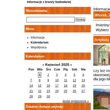
Informacje z branży budowlanej
Informacj
Wyszukiwarka:
Wtorek, 2
Imieniny
Menu
Wybierz 
Informacje
Artykuły 
Kalendarium
Współpraca
Kalendarium
Kwiecień 2025
«
»
Pon
Wto
Śro
Czw
Pią
Sob
Nie
czy też m
otworowej
1
2
3
4
5
6
dla jego b
7
8
9
10
11
12
13
14
15
16
17
18
19
20
21
22
23
24
25
26
27
28
29
30
dodaj wydarzenie »
Ostatnio dodane artykuły: