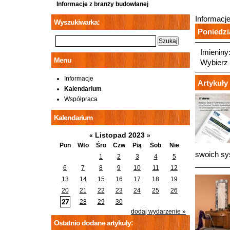
Informacje z branży budowlanej
Informacj
Wyszukiwarka:
Poniedzia
Imieniny
Menu
Wybierz 
Informacje
Artykuły 
Kalendarium
Współpraca
Kalendarium
Listopad 2023
«
»
Pon
Wto
Śro
Czw
Pią
Sob
Nie
swoich s
1
2
3
4
5
6
7
8
9
10
11
12
13
14
15
16
17
18
19
20
21
22
23
24
25
26
27
28
29
30
dodaj wydarzenie »
Ostatnio dodane artykuły: