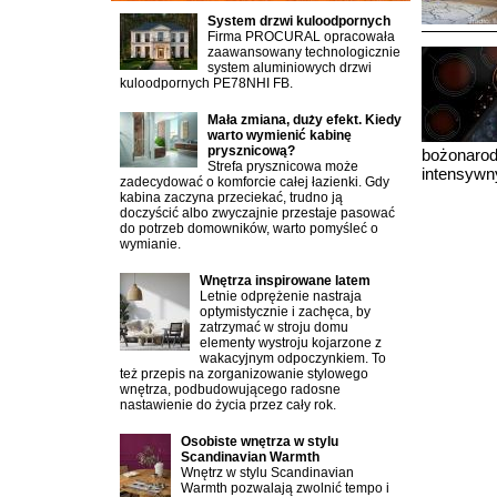
System drzwi kuloodpornych
Firma PROCURAL opracowała
zaawansowany technologicznie
system aluminiowych drzwi
kuloodpornych PE78NHI FB.
Mała zmiana, duży efekt. Kiedy
warto wymienić kabinę
prysznicową?
bożonarod
Strefa prysznicowa może
intensywn
zadecydować o komforcie całej łazienki. Gdy
kabina zaczyna przeciekać, trudno ją
doczyścić albo zwyczajnie przestaje pasować
do potrzeb domowników, warto pomyśleć o
wymianie.
Wnętrza inspirowane latem
Letnie odprężenie nastraja
optymistycznie i zachęca, by
zatrzymać w stroju domu
elementy wystroju kojarzone z
wakacyjnym odpoczynkiem. To
też przepis na zorganizowanie stylowego
wnętrza, podbudowującego radosne
nastawienie do życia przez cały rok.
Osobiste wnętrza w stylu
Scandinavian Warmth
Wnętrz w stylu Scandinavian
Warmth pozwalają zwolnić tempo i