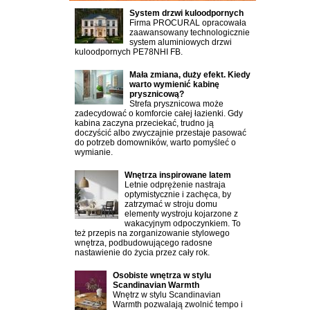
System drzwi kuloodpornych
Firma PROCURAL opracowała
zaawansowany technologicznie
system aluminiowych drzwi
kuloodpornych PE78NHI FB.
Mała zmiana, duży efekt. Kiedy
warto wymienić kabinę
prysznicową?
Strefa prysznicowa może
zadecydować o komforcie całej łazienki. Gdy
kabina zaczyna przeciekać, trudno ją
doczyścić albo zwyczajnie przestaje pasować
do potrzeb domowników, warto pomyśleć o
wymianie.
Wnętrza inspirowane latem
Letnie odprężenie nastraja
optymistycznie i zachęca, by
zatrzymać w stroju domu
elementy wystroju kojarzone z
wakacyjnym odpoczynkiem. To
też przepis na zorganizowanie stylowego
wnętrza, podbudowującego radosne
nastawienie do życia przez cały rok.
Osobiste wnętrza w stylu
Scandinavian Warmth
Wnętrz w stylu Scandinavian
Warmth pozwalają zwolnić tempo i