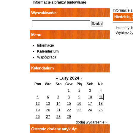
Informacje z branży budowlanej
Informacje 
Wyszukiwarka:
Niedziela, 
Imieniny:
Ł
Wybierz ży
Menu
Informacje
Kalendarium
Współpraca
Kalendarium
Luty 2024
«
»
Pon
Wto
Śro
Czw
Pią
Sob
Nie
1
2
3
4
11
5
6
7
8
9
10
12
13
14
15
16
17
18
19
20
21
22
23
24
25
26
27
28
29
dodaj wydarzenie »
Ostatnio dodane artykuły: