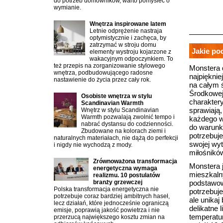
do potrzeb domowników, warto pomyśleć o
wymianie.
Wnętrza inspirowane latem
Letnie odprężenie nastraja
optymistycznie i zachęca, by
zatrzymać w stroju domu
Jakie po
elementy wystroju kojarzone z
wakacyjnym odpoczynkiem. To
też przepis na zorganizowanie stylowego
Monstera 
wnętrza, podbudowującego radosne
najpiękni
nastawienie do życia przez cały rok.
na całym 
Środkowej 
Osobiste wnętrza w stylu
charaktery
Scandinavian Warmth
sprawiają,
Wnętrz w stylu Scandinavian
Warmth pozwalają zwolnić tempo i
każdego wn
nabrać dystansu do codzienności.
do warunk
Zbudowane na kolorach ziemi i
potrzebuj
naturalnych materiałach, nie dążą do perfekcji
swojej wyt
i nigdy nie wychodzą z mody.
miłośnikó
Zrównoważona transformacja
Monstera j
energetyczna wymaga
mieszkalny
realizmu. 10 postulatów
branży grzewczej
podstawow
Polska transformacja energetyczna nie
potrzebuje
potrzebuje coraz bardziej ambitnych haseł,
ale unikaj
lecz działań, które jednocześnie ograniczą
delikatne l
emisje, poprawią jakość powietrza i nie
temperatur
przerzucą największego kosztu zmian na