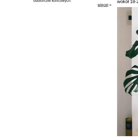
odbiorców końcowych.
wokół 18-
więcej
»