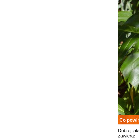
Co powi
Dobrej ja
zawiera: