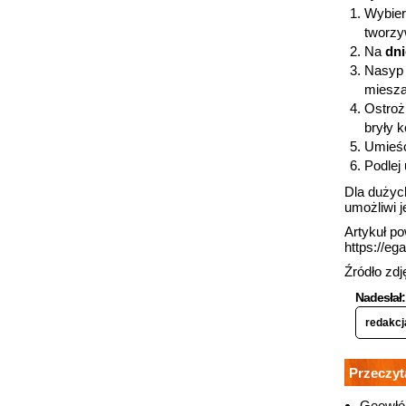
Wybier
tworz
Na
dni
Nasyp 
miesza
Ostrożn
bryły k
Umieść
Podlej
Dla dużyc
umożliwi j
Artykuł p
https://ega
Źródło zd
Nadesłał:
redakcj
Przeczyt
Geowłók