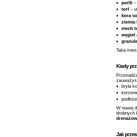
perlit
– 
torf
– u
kora s
ziemia
mech t
węgiel
granul
Taka miesz
Kiedy pr
Przesadzan
zauważysz
bryła k
korzeni
podłoże
W nowej d
drobnych 
drenażo
Jak prze