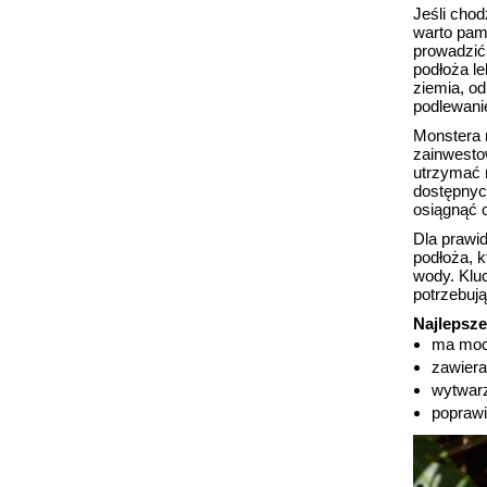
Jeśli chod
warto pam
prowadzić 
podłoża l
ziemia, o
podlewanie
Monstera 
zainwesto
utrzymać r
dostępnyc
osiągnąć 
Dla prawi
podłoża, k
wody. Klu
potrzebują
Najlepsz
ma mocn
zawiera
wytwarz
poprawi