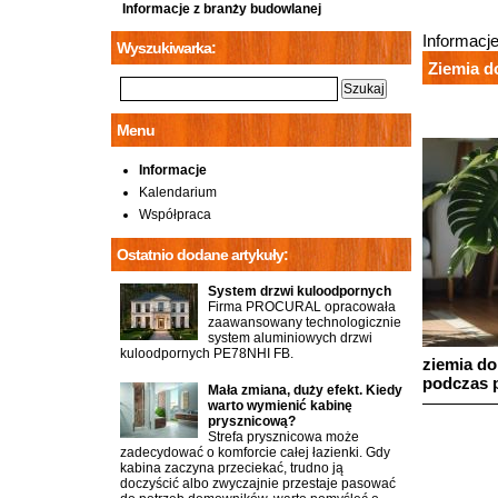
Informacje z branży budowlanej
Informacj
Wyszukiwarka:
Ziemia d
Menu
Informacje
Kalendarium
Współpraca
Ostatnio dodane artykuły:
System drzwi kuloodpornych
Firma PROCURAL opracowała
zaawansowany technologicznie
system aluminiowych drzwi
kuloodpornych PE78NHI FB.
ziemia do
podczas p
Mała zmiana, duży efekt. Kiedy
warto wymienić kabinę
prysznicową?
Strefa prysznicowa może
zadecydować o komforcie całej łazienki. Gdy
kabina zaczyna przeciekać, trudno ją
doczyścić albo zwyczajnie przestaje pasować