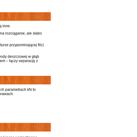
ą inne.
na rozciąganie, ale słabo
turze przypominającej filc)
wody deszczowej w głąb
em – łączy separację z
kich parametrach kN to
prawach.