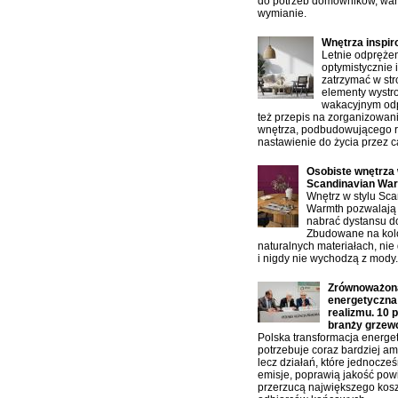
do potrzeb domowników, war
wymianie.
Wnętrza inspi
Letnie odprężen
optymistycznie 
zatrzymać w st
elementy wystro
wakacyjnym od
też przepis na zorganizowan
wnętrza, podbudowującego 
nastawienie do życia przez ca
Osobiste wnętrza 
Scandinavian Wa
Wnętrz w stylu Sc
Warmth pozwalają 
nabrać dystansu d
Zbudowane na kolo
naturalnych materiałach, nie 
i nigdy nie wychodzą z mody.
Zrównoważona
energetyczn
realizmu. 10 
branży grzew
Polska transformacja energe
potrzebuje coraz bardziej am
lecz działań, które jednocze
emisje, poprawią jakość powi
przerzucą największego kos