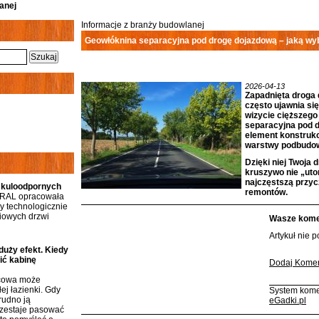
anej
Informacje z branży budowlanej
Geowłóknina separacyjna pod drogę dojazdową – jaką wy
2026-04-13
Zapadnięta droga 
często ujawnia się
wizycie cięższego
separacyjna pod d
element konstrukcy
warstwy podbudow
Dzięki niej Twoja 
kruszywo nie „uton
najczęstszą przy
 kuloodpornych
remontów.
RAL opracowała
 technologicznie
iowych drzwi
Wasze komen
Artykuł nie 
duży efekt. Kiedy
ić kabinę
Dodaj Komen
icowa może
ej łazienki. Gdy
System kome
rudno ją
eGadki.pl
rzestaje pasować