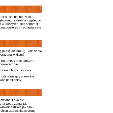
acisku kół dochodzi do
b gruntu, a drobne cząsteczki
e w kruszywie. Bez separacji
 na powierzchni pojawiają się
ę (masę materiału). Jednak dla
 wyrażona w kN/m2.
na parametry mechaniczne,
 powierzchnię.
od samochody osobowe.
torfy) oraz gdy planujesz
ować geotkaniny)
owlaną. Folia nie
ziona woda zamarza,
óknina działa jak sito –
iejscu, zapewniając drogę