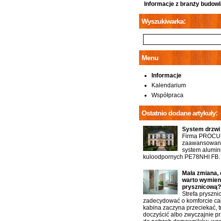
Informacje z branży budowl
Wyszukiwarka:
Menu
Informacje
Kalendarium
Współpraca
Ostatnio dodane artykuły:
System drzwi
Firma PROCU
zaawansowany
system alumin
kuloodpornych PE78NHI FB.
Mała zmiana, 
warto wymien
prysznicową?
Strefa pryszn
zadecydować o komforcie cał
kabina zaczyna przeciekać, t
doczyścić albo zwyczajnie p