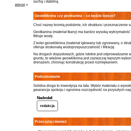
suchą i stabilną.
więcej
»
Geowłóknina czy geotkanina – co będzie lepsze?
Choć nazwy brzmią podobnie, ich struktura i przeznaczenie s
Geotkanina (materiał tkany) ma bardzo wysoką wytrzymałość 
filtruje wodę.
Z kolei geowłóknina (materiał igłowany lub zgrzewany, o struk
oferuje doskonałą wodoprzepuszczalność i filtrację.
Na drogach dojazdowych, gdzie istotne jest odprowadzanie 
gruntu, to właśnie geowłóknina jest zazwyczaj lepszym wybor
drenażem, chroniąc konstrukcję przed rozmiękaniem.
Podsumowanie
Solidna droga to inwestycja na lata. Wybór materiału o wyso
gwarancja spokoju i ogromna oszczędność na przyszłych na
Nadesłał:
redakcja
Przeczytaj również: