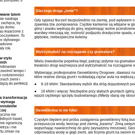
to pomyśleć o
Dlaczego droga „tonie”?
rowane latem
ie nastraja
Gdy sypiesz tłuczeń bezpośrednio na ziemię, pod wpływem n
i zachęca, by
zjawiska tzw. pompowania. Ciężkie kamienie są wbijane w głą
roju domu
gliny i piasku wędrują do góry, wypełniając wolne przestrzeni
ju kojarzone z
warstwy mieszają się, nośność podjazdu drastycznie spada, a
poczynkiem. To
głębokie, niebezpieczne koleiny.
ie stylowego
radosne
ły rok.
Wytrzymałość na rozciąganie czy gramatura?
w stylu
Wielu inwestorów popełnia błąd, patrząc jedynie na gramatur
rmth
trwałości drogi ważniejsza jest wytrzymałość na rozciąganie
andinavian
zwolnić tempo i
Wybierając profesjonalne
Geowłókniny Drogowe
, stawiasz 
o codzienności.
które realnie zbroją grunt i rozkładają ciężar auta na większą
rach ziemi i
dążą do perfekcji
● 9-16 kN/m: Standardowy wybór dla dróg dojazdowych p
● 16 kN/m i więcej: Niezbędne przy słabych gruntach (gliny, 
wjazd ciężkiego sprzętu budowlanego.(Wtedy staraj się stos
 transformacja
a wymaga
postulatów
czej
Geowłóknina to nie folia!
tyczna nie
bitnych haseł,
Częstym błędem jest próba zastąpienia geowłókniny folią bud
śnie ograniczą
przepuszcza wody, tworząc pod ziemią „baseny”. Zimą uwię
etrza i nie
wypychając nawierzchnię do góry (wysadziny mrozowe). Geowł
ztu zmian na
odprowadza wodę w głąb ziemi, ale trzyma grunt na swoim m