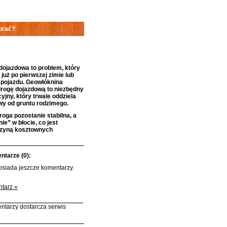
brać?
dojazdowa to problem, który
 już po pierwszej zimie lub
 pojazdu. Geowłóknina
rogę dojazdową to niezbędny
jny, który trwale oddziela
y od gruntu rodzimego.
droga pozostanie stabilna, a
ie” w błocie, co jest
czyną kosztownych
tarze (0):
posiada jeszcze komentarzy.
tarz »
ntarzy dostarcza serwis