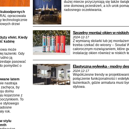
dużej mierze przyczyniają się także świą
one domową przestrzeń, a ich urok poma
radosnego oczekiwania.
 kuloodpornych
RAL opracowała
 technologicznie
iowych drzwi
Szczelny montaż okien w niskich
duży efekt. Kiedy
2024-12-17
Z wymianą stolarki lub jej montaż
ić kabinę
trzeba czekać do wiosny – Soudal 
całorocznym rozwiązaniem, które g
icowa może
instalację okien również w niskich 
ej łazienki. Gdy
rudno ją
rzestaje pasować
to pomyśleć o
Elastyczna wylewka - modny des
2024-12-17
Współczesne trendy w projektowani
połączenie funkcjonalności i estetyk
rowane latem
łazienkach, gdzie armatura musi być
ie nastraja
stylowa.
i zachęca, by
roju domu
ju kojarzone z
poczynkiem. To
ie stylowego
radosne
ły rok.
w stylu
rmth