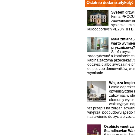
Ostatnio dodane artykuły:
System drzwi
Firma PROCU
zaawansowany
system alumin
kuloodpornych PE78NHI FB.
Mała zmiana, 
warto wymien
prysznicową?
Strefa pryszn
zadecydować o komforcie cał
kabina zaczyna przeciekać, t
doczyścić albo zwyczajnie p
do potrzeb domowników, war
wymianie.
Wnętrza inspi
Letnie odprężen
optymistycznie 
zatrzymać w st
elementy wystro
wakacyjnym od
też przepis na zorganizowan
wnętrza, podbudowującego 
nastawienie do życia przez ca
Osobiste wnętrza 
Scandinavian Wa