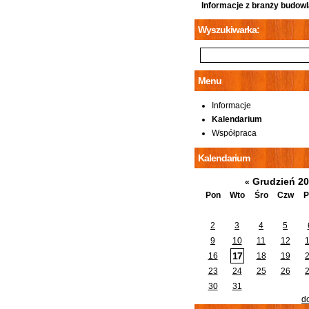
Informacje z branży budowl
Wyszukiwarka:
Menu
Informacje
Kalendarium
Współpraca
Kalendarium
Grudzień 2
«
Pon
Wto
Śro
Czw
P
2
3
4
5
9
10
11
12
17
16
18
19
23
24
25
26
30
31
d