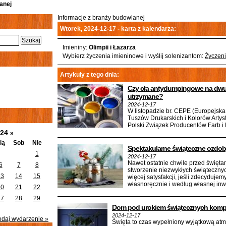
anej
Informacje z branży budowlanej
Wtorek, 2024-12-17 - karta z kalendarza:
Imieniny:
Olimpii i Łazarza
Wybierz życzenia imieninowe i wyślij solenizantom:
Życzeni
Artykuły z tego dnia:
Czy cła antydumpingowe na dwut
utrzymane?
2024-12-17
W listopadzie br. CEPE (Europejsk
Tuszów Drukarskich i Kolorów Artyst
Polski Związek Producentów Farb i 
024
»
ią
Sob
Nie
Spektakularne świąteczne ozdob
1
2024-12-17
Nawet ostatnie chwile przed święt
6
7
8
stworzenie niezwykłych świątecznyc
13
14
15
więcej satysfakcji, jeśli zdecydujem
własnoręcznie i według własnej inw
20
21
22
27
28
29
Dom pod urokiem świątecznych komp
2024-12-17
odaj wydarzenie »
Święta to czas wypełniony wyjątkową atm