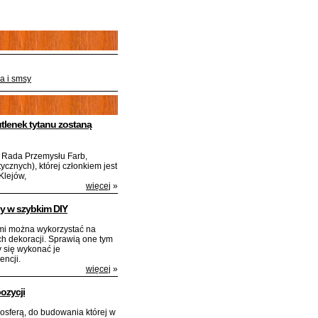
a i smsy
lenek tytanu zostaną
a Rada Przemysłu Farb,
ycznych), której członkiem jest
Klejów,
więcej
»
y w szybkim DIY
ami można wykorzystać na
h dekoracji. Sprawią one tym
y się wykonać je
encji.
więcej
»
ozycji
osferą, do budowania której w