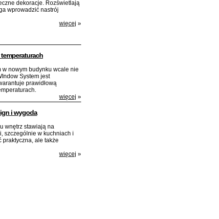
teczne dekoracje. Rozświetlają
ga wprowadzić nastrój
więcej
»
 temperaturach
em w nowym budynku wcale nie
WIndow System jest
warantuje prawidłową
temperaturach.
więcej
»
ign i wygoda
u wnętrz stawiają na
i, szczególnie w kuchniach i
 praktyczna, ale także
więcej
»