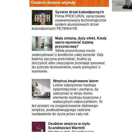
Ostatnio dodane artykuły:
System drzwi kuloodpornych
Firma PROCURAL opracowała
zaawansowany technologicznie
system aluminiowych drzwi
kuloodpornych PE78NHI FB.
Mała zmiana, duży efekt. Kiedy
warto wymienić kabinę
prysznicową?
Strefa prysznicowa może
zadecydować o komforcie całej łazienki. Gdy
kabina zaczyna przeciekać, trudno ją
doczyścić albo zwyczajnie przestaje pasować
do potrzeb domowników, warto pomyśleć o
wymianie.
Wnętrza inspirowane latem
Letnie odprężenie nastraja
optymistycznie i zachęca, by
zatrzymać w stroju domu
elementy wystroju kojarzone z
wakacyjnym odpoczynkiem. To
też przepis na zorganizowanie stylowego
wnętrza, podbudowującego radosne
nastawienie do życia przez cały rok.
Osobiste wnętrza w stylu
Scandinavian Warmth