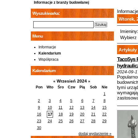
Informacje z branży budowlanej
Informacj
Wyszukiwarka:
Wtorek, 2
Imieniny
Menu
Wybierz 
Informacje
Artykuły 
Kalendarium
TacoSys P
Współpraca
hydraulic
Kalendarium
2024-09-1
Popularno
Wrzesień 2024
«
»
budownict
tymi urzą
Pon
Wto
Śro
Czw
Pią
Sob
Nie
wymagając
1
zastosowa
2
3
4
5
6
7
8
9
10
11
12
13
14
15
17
16
18
19
20
21
22
23
24
25
26
27
28
29
30
dodaj wydarzenie »