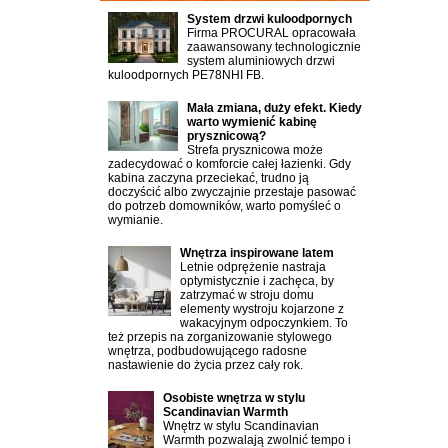
System drzwi kuloodpornych
Firma PROCURAL opracowała
zaawansowany technologicznie
system aluminiowych drzwi
kuloodpornych PE78NHI FB.
Mała zmiana, duży efekt. Kiedy
warto wymienić kabinę
prysznicową?
Strefa prysznicowa może
zadecydować o komforcie całej łazienki. Gdy
kabina zaczyna przeciekać, trudno ją
doczyścić albo zwyczajnie przestaje pasować
do potrzeb domowników, warto pomyśleć o
wymianie.
Wnętrza inspirowane latem
Letnie odprężenie nastraja
optymistycznie i zachęca, by
zatrzymać w stroju domu
elementy wystroju kojarzone z
wakacyjnym odpoczynkiem. To
też przepis na zorganizowanie stylowego
wnętrza, podbudowującego radosne
nastawienie do życia przez cały rok.
Osobiste wnętrza w stylu
Scandinavian Warmth
Wnętrz w stylu Scandinavian
Warmth pozwalają zwolnić tempo i