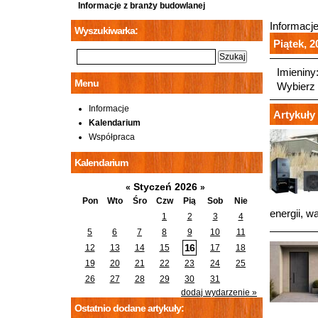
Informacje z branży budowlanej
Informacj
Wyszukiwarka:
Piątek, 2
Imieniny
Menu
Wybierz 
Informacje
Artykuły 
Kalendarium
Współpraca
Kalendarium
Styczeń 2026
«
»
Pon
Wto
Śro
Czw
Pią
Sob
Nie
energii, w
1
2
3
4
5
6
7
8
9
10
11
16
12
13
14
15
17
18
19
20
21
22
23
24
25
26
27
28
29
30
31
dodaj wydarzenie »
Ostatnio dodane artykuły: