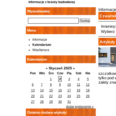
Informacje z branży budowlanej
Informacj
Wyszukiwarka:
Czwartek,
Imieniny
Menu
Wybierz 
Informacje
Artykuły 
Kalendarium
Współpraca
Kalendarium
Styczeń 2025
«
»
szczotkow
Pon
Wto
Śro
Czw
Pią
Sob
Nie
tylko pod
2
1
3
4
5
zalety zn
6
7
8
9
10
11
12
13
14
15
16
17
18
19
20
21
22
23
24
25
26
27
28
29
30
31
dodaj wydarzenie »
Ostatnio dodane artykuły: