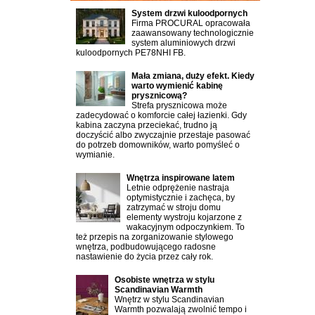
System drzwi kuloodpornych
Firma PROCURAL opracowała
zaawansowany technologicznie
system aluminiowych drzwi
kuloodpornych PE78NHI FB.
Mała zmiana, duży efekt. Kiedy
warto wymienić kabinę
prysznicową?
Strefa prysznicowa może
zadecydować o komforcie całej łazienki. Gdy
kabina zaczyna przeciekać, trudno ją
doczyścić albo zwyczajnie przestaje pasować
do potrzeb domowników, warto pomyśleć o
wymianie.
Wnętrza inspirowane latem
Letnie odprężenie nastraja
optymistycznie i zachęca, by
zatrzymać w stroju domu
elementy wystroju kojarzone z
wakacyjnym odpoczynkiem. To
też przepis na zorganizowanie stylowego
wnętrza, podbudowującego radosne
nastawienie do życia przez cały rok.
Osobiste wnętrza w stylu
Scandinavian Warmth
Wnętrz w stylu Scandinavian
Warmth pozwalają zwolnić tempo i