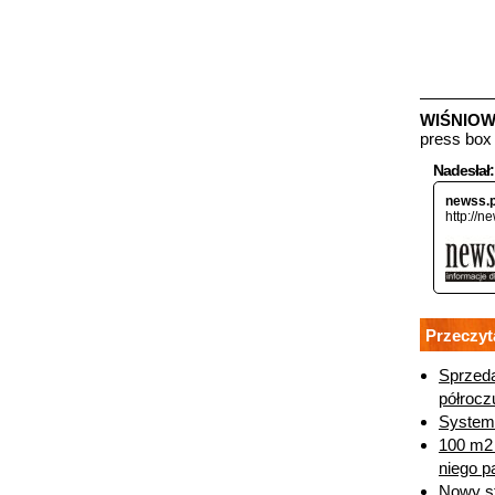
WIŚNIOW
press box
Nadesłał:
newss.p
http://n
Przeczyt
Sprzeda
półrocz
System
100 m2 
niego p
Nowy st