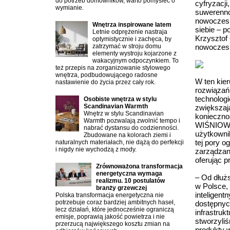
do potrzeb domowników, warto pomyśleć o
cyfryzacji
wymianie.
suwerennoś
nowoczesne
Wnętrza inspirowane latem
siebie – p
Letnie odprężenie nastraja
Krzysztof
optymistycznie i zachęca, by
zatrzymać w stroju domu
nowoczesn
elementy wystroju kojarzone z
wakacyjnym odpoczynkiem. To
też przepis na zorganizowanie stylowego
wnętrza, podbudowującego radosne
W ten kier
nastawienie do życia przez cały rok.
rozwiązań
technolog
Osobiste wnętrza w stylu
Scandinavian Warmth
zwiększaj
Wnętrz w stylu Scandinavian
konieczno
Warmth pozwalają zwolnić tempo i
WIŚNIOWSK
nabrać dystansu do codzienności.
użytkowni
Zbudowane na kolorach ziemi i
tej pory 
naturalnych materiałach, nie dążą do perfekcji
i nigdy nie wychodzą z mody.
zarządzani
oferując p
Zrównoważona transformacja
energetyczna wymaga
– Od dłuż
realizmu. 10 postulatów
w Polsce, 
branży grzewczej
inteligent
Polska transformacja energetyczna nie
potrzebuje coraz bardziej ambitnych haseł,
dostępnyc
lecz działań, które jednocześnie ograniczą
infrastruk
emisje, poprawią jakość powietrza i nie
stworzyli
przerzucą największego kosztu zmian na
produkty w