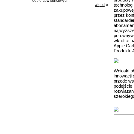
odbiorców końcowych.
technologi
więcej
»
zakupowej
przez konf
standardem
abonament
najwyższe
porównywal
wkrótce uż
Apple Car
Produktu
Wnioski p
innowacji 
przede ws
podejście
rozwiązan
szerokieg