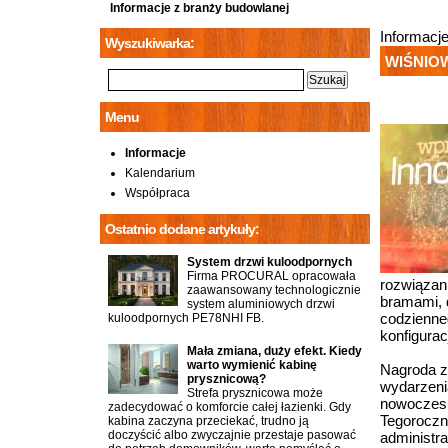
Informacje z branży budowlanej
Informacj
Wyszukiwarka:
WIŚNIOW
Menu
Informacje
Kalendarium
Współpraca
Ostatnio dodane artykuły:
System drzwi kuloodpornych
Firma PROCURAL opracowała
rozwiązan
zaawansowany technologicznie
bramami, 
system aluminiowych drzwi
codzienne
kuloodpornych PE78NHI FB.
konfigura
Mała zmiana, duży efekt. Kiedy
warto wymienić kabinę
Nagroda z
prysznicową?
wydarzeni
Strefa prysznicowa może
nowoczesn
zadecydować o komforcie całej łazienki. Gdy
Tegoroczn
kabina zaczyna przeciekać, trudno ją
doczyścić albo zwyczajnie przestaje pasować
administra