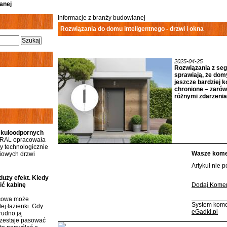
anej
Informacje z branży budowlanej
Rozwiązania do domu inteligentnego - drzwi i okna
2025-04-25
Rozwiązania z se
sprawiają, że domy
jeszcze bardziej k
chronione – zarów
różnymi zdarzeni
 kuloodpornych
RAL opracowała
 technologicznie
Wasze komen
iowych drzwi
Artykuł nie 
duży efekt. Kiedy
ić kabinę
Dodaj Komen
icowa może
System kome
ej łazienki. Gdy
eGadki.pl
rudno ją
rzestaje pasować