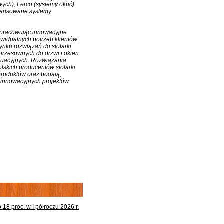
ch), Ferco (systemy okuć),
awansowane systemy
 opracowując innowacyjne
ywidualnych potrzeb klientów
ynku rozwiązań do stolarki
rzesuwnych do drzwi i okien
kuacyjnych. Rozwiązania
skich producentów stolarki
produktów oraz bogatą,
j innowacyjnych projektów.
8 proc. w I półroczu 2026 r.