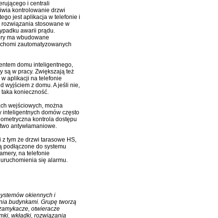
rującego i centrali
iwia kontrolowanie drzwi
o jest aplikacja w telefonie i
ypu rozwiązania stosowane w
zypadku awarii prądu.
tóry ma wbudowane
eruchomi zautomatyzowanych
mentem domu inteligentnego,
 są w pracy. Zwiększają też
w aplikacji na telefonie
 wyjściem z domu. A jeśli nie,
t taka konieczność.
ach wejściowych, można
cy inteligentnych domów często
biometryczna kontrola dostępu
stwo antywłamaniowe.
i z tym że drzwi tarasowe HS,
są podłączone do systemu
amery, na telefonie
 uruchomienia się alarmu.
systemów okiennych i
nia budynkami. Grupę tworzą
zamykacze, otwieracze
mki, wkładki, rozwiązania