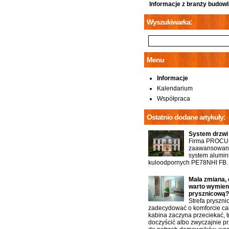
Informacje z branży budowl
Wyszukiwarka:
Menu
Informacje
Kalendarium
Współpraca
Ostatnio dodane artykuły:
System drzwi
Firma PROCU
zaawansowany
system alumin
kuloodpornych PE78NHI FB.
Mała zmiana, 
warto wymien
prysznicową?
Strefa pryszn
zadecydować o komforcie cał
kabina zaczyna przeciekać, t
doczyścić albo zwyczajnie p