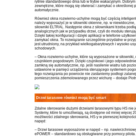
rytmie standardowego dnia lub w trybie wakacyjnym. Dobrym 
zewnętrzne, które mogą się otwierać i zamykać o określonej 
automatycznie.
Również okna rozwierno-uchylne mogą być częścią inteligen
należy wyposażyć je w siłowniki okienne, np. w niewidoczne
siłowniki ELTRAL. Następnie okna z siłownikami trzeba podł
analogicznych jak w przypadku drzwi, czyli do modułu sterując
Dzięki takiej konfiguracji i dzięki aplikacji w telefonie użytk
zamykać okna. To rozwiązanie szczególnie przydatne w przyp
jest utrudniony, na przykład wielkogabarytowych i wysoko us
schodowych.
– Okna rozwierno-uchylne, które są wyposażone w siłowniki,
czujnikiem pogodowym. Dzięki czujnikowi i jego odpowiedn
zamkną się automatycznie, np. jeśli nasilenie wiatru lub poz
ustawione w pamięci urządzenia sterującego systemem pog
tego rozwiązania po powrocie nie zastaniemy podłogi zalane
pomieszczenia zdemolowanego przez wichurę – dodaje Piot
Drzwi tarasowe również mogą być smart
Zdalne sterowanie dużymi drzwiami tarasowymi typu HS nie jes
Systemy, które to umożliwiają, są dostępne od mniej więcej 20
możliwości zdalnego sterowania, HS-y w pierwszej kolejnoś
napęd:
– Drzwi tarasowe wyposażone w napęd – np. nawierzchniowy
ePOWER – standardowo są obsługiwane przy pomocy pilota. 