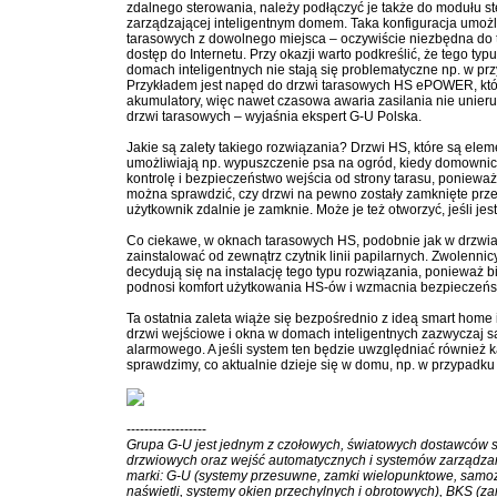
zdalnego sterowania, należy podłączyć je także do modułu ste
zarządzającej inteligentnym domem. Taka konfiguracja umożl
tarasowych z dowolnego miejsca – oczywiście niezbędna do teg
dostęp do Internetu. Przy okazji warto podkreślić, że tego t
domach inteligentnych nie stają się problematyczne np. w pr
Przykładem jest napęd do drzwi tarasowych HS ePOWER, k
akumulatory, więc nawet czasowa awaria zasilania nie uni
drzwi tarasowych – wyjaśnia ekspert G-U Polska.
Jakie są zalety takiego rozwiązania? Drzwi HS, które są ele
umożliwiają np. wypuszczenie psa na ogród, kiedy domownicy
kontrolę i bezpieczeństwo wejścia od strony tarasu, ponieważ 
można sprawdzić, czy drzwi na pewno zostały zamknięte przed
użytkownik zdalnie je zamknie. Może je też otworzyć, jeśli jes
Co ciekawe, w oknach tarasowych HS, podobnie jak w drzwi
zainstalować od zewnątrz czytnik linii papilarnych. Zwolenni
decydują się na instalację tego typu rozwiązania, ponieważ 
podnosi komfort użytkowania HS-ów i wzmacnia bezpieczeń
Ta ostatnia zaleta wiąże się bezpośrednio z ideą smart home 
drzwi wejściowe i okna w domach inteligentnych zazwyczaj 
alarmowego. A jeśli system ten będzie uwzględniać również k
sprawdzimy, co aktualnie dzieje się w domu, np. w przypadku
------------------
Grupa G-U jest jednym z czołowych, światowych dostawców 
drzwiowych oraz wejść automatycznych i systemów zarządza
marki: G-U (systemy przesuwne, zamki wielopunktowe, samo
naświetli, systemy okien przechylnych i obrotowych), BKS (za