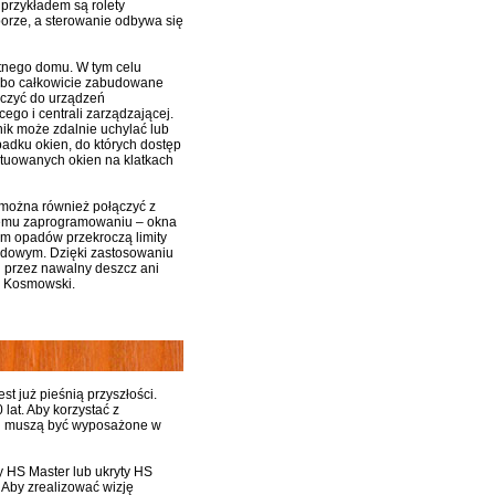
przykładem są rolety
porze, a sterowanie odbywa się
tnego domu. W tym celu
, bo całkowicie zabudowane
ączyć do urządzeń
ego i centrali zarządzającej.
ownik może zdalnie uchylać lub
adku okien, do których dostęp
ytuowanych okien na klatkach
 można również połączyć z
iemu zaprogramowaniu – okna
iom opadów przekroczą limity
odowym. Dzięki zastosowaniu
j przez nawalny deszcz ani
r Kosmowski.
t już pieśnią przyszłości.
 lat. Aby korzystać z
ci muszą być wyposażone w
 HS Master lub ukryty HS
Aby zrealizować wizję