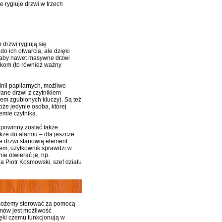
rygluje drzwi w trzech
drzwi ryglują się
do ich otwarcia, ale dzięki
, aby nawet masywne drzwi
ikom (to również ważny
inii papilarnych, możliwe
ane drzwi z czytnikiem
lem zgubionych kluczy). Są też
że jedynie osoba, której
emie czytnika.
 powinny zostać także
kże do alarmu – dla jeszcze
e drzwi stanowią element
em, użytkownik sprawdzi w
ie otwierać je, np.
a Piotr Kosmowski, szef działu
i możemy sterować za pomocą
omów jest możliwość
ięki czemu funkcjonują w