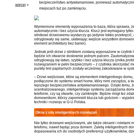
bezpieczeństwo antywłamaniowe, ponieważ automatycznie 
więcej
»
miejscach tuż po zamknięciu.
Wymienione elementy wyposażenia to baza, która sprawia, że 
automatycznie i bez użycia klucza. Klucz jest wymagany tylko 
silnikowi drzwiowemu wystarczy go jedynie lekko przekręcić
odryglowały się same, ułatwiając wejście wszystkim domown
element architektury bez barier).
Jednak jeśli drzwi z silnikiem zostaną wyposażone w czytnik l
będzie ich otwarcie dosłownie jednym palcem. Zautomatyzow
odryglowują się łatwo, szybko i bez użycia klucza (znika prob
rozwiązaniem w pełni bezpiecznym – z czytnika skorzystać mo
punkty linii papilarnych zostały wcześniej zakodowane w syst
– Drzwi wejściowe, które są elementem inteligentnego domu,
podłączone do systemu smart home, który nimi zarządza, a ta
lepszego bezpieczeństwa antywłamaniowego. Dzięki temu, ż
scentralizowanego, inteligentnego systemu zarządzania dom
telefonie, czy są otwarte, czy zamknięte. Będzie mógł też zdaln
domownikom, którzy zapomnieli klucza lub gościom – wyjaśni
techniki i rozwoju w G-U Polska.
Okna z siłą inteligentnych rozwiązań
Nie tylko drzwiami wejściowymi, ale także oknami i roletam
telefonu, nawet będąc poza domem. Zaletą inteligentnych d
dopasowania ich do osobistych preferencji użytkowników, dz