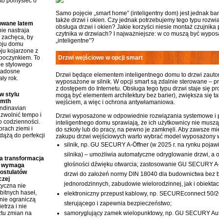
to pomyśleć o
Samo pojęcie „smart home” (inteligentny dom) jest jednak ba
także drzwi i okien. Czy jednak potrzebujemy tego typu rozw
rowane latem
obsługa drzwi i okien? Jakie korzyści niesie montaż czujnika
ie nastraja
czytnika w drzwiach? I najważniejsze: w co muszą być wyposa
i zachęca, by
„inteligentne”?
roju domu
ju kojarzone z
poczynkiem. To
Drzwi wejściowe w opcji smart
ie stylowego
radosne
Drzwi będące elementem inteligentnego domu to drzwi zauto
ły rok.
wyposażone w silnik. W opcji smart są zdalnie sterowane – prz
z dostępem do Internetu. Obsługa tego typu drzwi staje się pro
w stylu
mogą być elementem architektury bez barier), zwiększa się ta
rmth
wejściem, a więc i ochrona antywłamaniowa.
andinavian
zwolnić tempo i
Drzwi wyposażone w odpowiednie rozwiązania systemowe i 
o codzienności.
inteligentnego domu sprawiają, że ich użytkownicy nie musz
rach ziemi i
do szkoły lub do pracy, na pewno je zamknęli. Aby zawsze m
dążą do perfekcji
zakupu drzwi wejściowych warto wybrać model wyposażony 
silnik, np. GU SECURY A-Öffner (w 2025 r. na rynku pojaw
silnika) – umożliwia automatyczne odryglowanie drzwi, a 
 transformacja
głośności dźwięku otwarcia; zastosowanie GU SECURY A-
a wymaga
postulatów
drzwi do założeń normy DIN 18040 dla budownictwa bez 
czej
jednorodzinnych, zabudowie wielorodzinnej, jak i obiektac
tyczna nie
bitnych haseł,
elektroniczny przepust kablowy, np. SECUREconnect 50/20
śnie ograniczą
sterującego i zapewnia bezpieczeństwo;
etrza i nie
ztu zmian na
samoryglujący zamek wielopunktowy, np. GU SECURY Aut