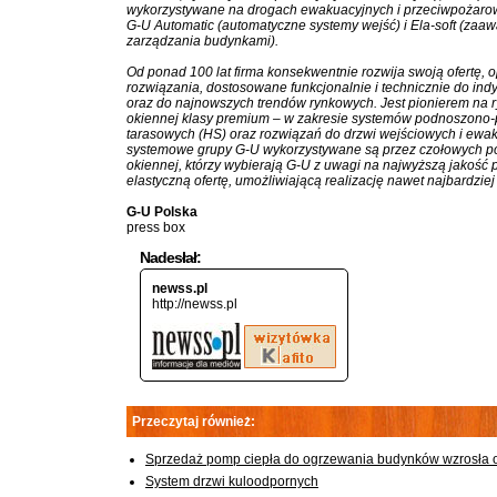
wykorzystywane na drogach ewakuacyjnych i przeciwpożarowy
G-U Automatic (automatyczne systemy wejść) i Ela-soft (za
zarządzania budynkami).
Od ponad 100 lat firma konsekwentnie rozwija swoją ofertę,
rozwiązania, dostosowane funkcjonalnie i technicznie do ind
oraz do najnowszych trendów rynkowych. Jest pionierem na r
okiennej klasy premium – w zakresie systemów podnoszono-p
tarasowych (HS) oraz rozwiązań do drzwi wejściowych i ewa
systemowe grupy G-U wykorzystywane są przez czołowych pol
okiennej, którzy wybierają G-U z uwagi na najwyższą jakość 
elastyczną ofertę, umożliwiającą realizację nawet najbardzie
G-U Polska
press box
Nadesłał:
newss.pl
http://newss.pl
Przeczytaj również:
Sprzedaż pomp ciepła do ogrzewania budynków wzrosła o 1
System drzwi kuloodpornych