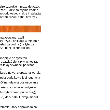
rdzo szerokie – może dotyczyć
iązań? Jakie zalety ma zdalna
 pogodowego, a jakie instalacja
żone drzwi i okna, aby były
matyzowane, czyli
y użyciu aplikacji w telefonie
sta i wygodna (na tyle, że
kże poziom kontroli nad
podpięte do systemu
ą obawiać się, czy wychodząc
ieć taką pewność, podczas
w:
iła się nowa, ulepszona wersja
opcją dodatkową jest regulacja
Öffner ułatwia dostosowanie
barier (zarówno w budynkach
h użyteczności publicznej);
0, który pełni funkcję modułu
omatic, który odpowiada za