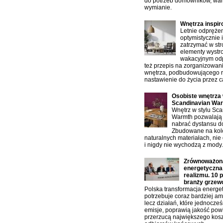
do potrzeb domowników, war
wymianie.
Wnętrza inspi
Letnie odprężen
optymistycznie 
zatrzymać w st
elementy wystro
wakacyjnym od
też przepis na zorganizowan
wnętrza, podbudowującego 
nastawienie do życia przez ca
Osobiste wnętrza 
Scandinavian Wa
Wnętrz w stylu Sc
Warmth pozwalają 
nabrać dystansu d
Zbudowane na kolo
naturalnych materiałach, nie 
i nigdy nie wychodzą z mody.
Zrównoważona
energetyczn
realizmu. 10 
branży grzew
Polska transformacja energe
potrzebuje coraz bardziej am
lecz działań, które jednocze
emisje, poprawią jakość powi
przerzucą największego kos