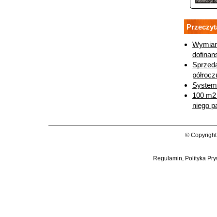
Przeczyt
Wymiana
dofinan
Sprzeda
półrocz
System
100 m2 
niego p
© Copyright
Regulamin, Polityka Pry