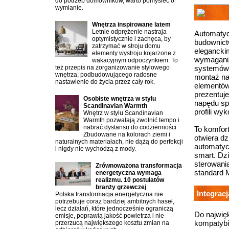
do potrzeb domowników, warto pomyśleć o
wymianie.
Wnętrza inspirowane latem
Letnie odprężenie nastraja
Automaty
optymistycznie i zachęca, by
budownict
zatrzymać w stroju domu
elegancki
elementy wystroju kojarzone z
wymagania
wakacyjnym odpoczynkiem. To
też przepis na zorganizowanie stylowego
systemów 
wnętrza, podbudowującego radosne
montaż na
nastawienie do życia przez cały rok.
elementów 
prezentuj
Osobiste wnętrza w stylu
napędu sp
Scandinavian Warmth
profili wy
Wnętrz w stylu Scandinavian
Warmth pozwalają zwolnić tempo i
nabrać dystansu do codzienności.
To komfor
Zbudowane na kolorach ziemi i
otwiera d
naturalnych materiałach, nie dążą do perfekcji
automatyc
i nigdy nie wychodzą z mody.
smart. Dz
sterowani
Zrównoważona transformacja
standard 
energetyczna wymaga
realizmu. 10 postulatów
branży grzewczej
Integrac
Polska transformacja energetyczna nie
potrzebuje coraz bardziej ambitnych haseł,
lecz działań, które jednocześnie ograniczą
Do najwię
emisje, poprawią jakość powietrza i nie
kompatybi
przerzucą największego kosztu zmian na