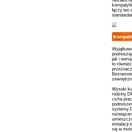
kompatybi
łączy ten 
standarda
Kompakto
Wyjątkowo
podnosząc
jak i wers
to równie
przeznacz
Bezramowa
zewnętrz
Wysoki ko
rodziny D
cicha pra
podnoszen
systemy D
rozwiązani
umieszczo
instalacji
się w mom