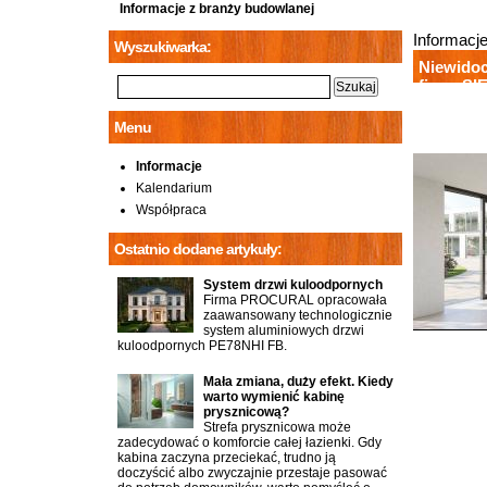
Informacje z branży budowlanej
Informacj
Wyszukiwarka:
Niewidoc
firmy S
Menu
Informacje
Kalendarium
Współpraca
Ostatnio dodane artykuły:
System drzwi kuloodpornych
Firma PROCURAL opracowała
zaawansowany technologicznie
system aluminiowych drzwi
kuloodpornych PE78NHI FB.
Mała zmiana, duży efekt. Kiedy
warto wymienić kabinę
prysznicową?
Strefa prysznicowa może
zadecydować o komforcie całej łazienki. Gdy
kabina zaczyna przeciekać, trudno ją
doczyścić albo zwyczajnie przestaje pasować