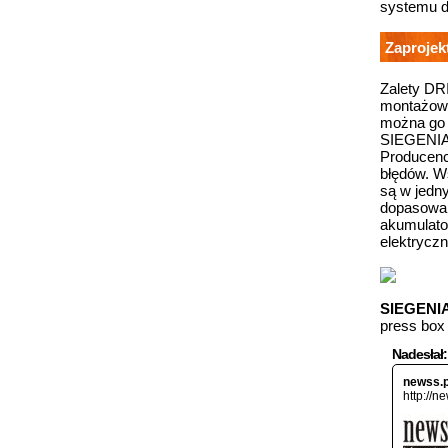
systemu d
Zaprojek
Zalety DRI
montażowe
można go 
SIEGENIA,
Producenc
błędów. W
są w jedny
dopasowan
akumulator
elektrycz
SIEGENI
press box
Nadesłał:
newss.p
http://n