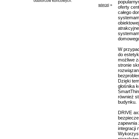
odbiorców końcowych.
popularny
więcej
»
oferty cen
całego do
systemami
obiektowej
atrakcyjne
systemami
domowego 
W przypad
do estetyk
możliwe z
stronie sk
rozwiązan
bezproble
Dzięki tem
głośnika 
SmartThin
również s
budynku.
DRIVE axx
bezpiecze
zapewnia 
integracj
Wykorzyst
niezależn