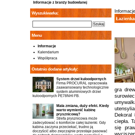
Informacje z branży budowlanej
Informacj
Wyszukiwarka:
Łazienka
Menu
Informacje
Kalendarium
Współpraca
Ostatnio dodane artykuły:
System drzwi kuloodpornych
Firma PROCURAL opracowała
zaawansowany technologicznie
gra drew
system aluminiowych drzwi
surowie
kuloodpornych PE78NHI FB.
umywalką
Mała zmiana, duży efekt. Kiedy
utensyli
warto wymienić kabinę
prysznicową?
Dekoral 
Strefa prysznicowa może
ciepła. 
zadecydować o komforcie całej łazienki. Gdy
kabina zaczyna przeciekać, trudno ją
się pra
doczyścić albo zwyczajnie przestaje pasować
wyciszen