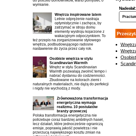
do potrzeb domowników, warto pomyśleć o
wymianie.
Nadesłał:
Wnętrza inspirowane latem
Practu
Letnie odprężenie nastraja
optymistycznie i zachęca, by
zatrzymać w stroju domu
elementy wystroju kojarzone z
Przeczyt
wakacyjnym odpoczynkiem. To
też przepis na zorganizowanie stylowego
Wnętrza
wnętrza, podbudowującego radosne
nastawienie do życia przez cały rok.
Wnętrza
Osobist
Osobiste wnętrza w stylu
Scandinavian Warmth
Scandin
Wnętrz w stylu Scandinavian
Warmth pozwalają zwolnić tempo i
nabrać dystansu do codzienności.
Zbudowane na kolorach ziemi i
naturalnych materiałach, nie dążą do perfekcji
i nigdy nie wychodzą z mody.
Zrównoważona transformacja
energetyczna wymaga
realizmu. 10 postulatów
branży grzewczej
Polska transformacja energetyczna nie
potrzebuje coraz bardziej ambitnych haseł,
lecz działań, które jednocześnie ograniczą
emisje, poprawią jakość powietrza i nie
przerzucą największego kosztu zmian na