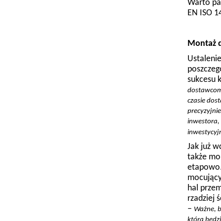
Warto pa
EN ISO 1
Montaż 
Ustaleni
poszczeg
sukcesu k
dostawcom 
czasie dos
precyzyjnie
inwestora,
inwestycy
Jak już 
także mon
etapowo.
mocujący
hal przem
rzadziej
–
Ważne, b
która będ