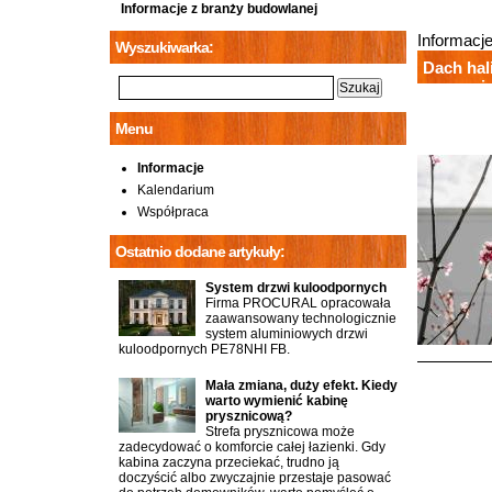
Informacje z branży budowlanej
Informacj
Wyszukiwarka:
Dach hal
uprawnio
Menu
Informacje
Kalendarium
Współpraca
Ostatnio dodane artykuły:
System drzwi kuloodpornych
Firma PROCURAL opracowała
zaawansowany technologicznie
system aluminiowych drzwi
kuloodpornych PE78NHI FB.
Mała zmiana, duży efekt. Kiedy
warto wymienić kabinę
prysznicową?
Strefa prysznicowa może
zadecydować o komforcie całej łazienki. Gdy
kabina zaczyna przeciekać, trudno ją
doczyścić albo zwyczajnie przestaje pasować