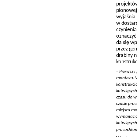
projektów
pionowej 
wyjaśnia 
w dostarc
czynienia
oznaczyć
da się w
przez ge
drabiny 
konstruk
-
Pierwszy
montażu. 
konstrukcj
kotwiących
czasu do w
czasie proc
miejsca mo
wymagać o
kotwiących.
pracochłon