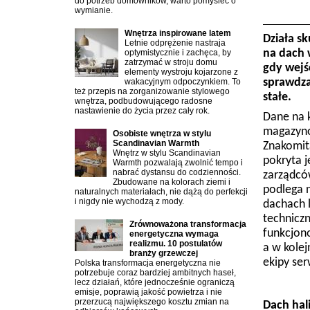
do potrzeb domowników, warto pomyśleć o
wymianie.
Wnętrza inspirowane latem
Działa s
Letnie odprężenie nastraja
na dach 
optymistycznie i zachęca, by
zatrzymać w stroju domu
gdy wejś
elementy wystroju kojarzone z
sprawdza
wakacyjnym odpoczynkiem. To
też przepis na zorganizowanie stylowego
stałe.
wnętrza, podbudowującego radosne
nastawienie do życia przez cały rok.
Dane na k
magazyno
Osobiste wnętrza w stylu
Scandinavian Warmth
Znakomit
Wnętrz w stylu Scandinavian
pokryta j
Warmth pozwalają zwolnić tempo i
nabrać dystansu do codzienności.
zarządcó
Zbudowane na kolorach ziemi i
podlega n
naturalnych materiałach, nie dążą do perfekcji
i nigdy nie wychodzą z mody.
dachach l
technicz
Zrównoważona transformacja
funkcjon
energetyczna wymaga
realizmu. 10 postulatów
a w kole
branży grzewczej
ekipy se
Polska transformacja energetyczna nie
potrzebuje coraz bardziej ambitnych haseł,
lecz działań, które jednocześnie ograniczą
emisje, poprawią jakość powietrza i nie
przerzucą największego kosztu zmian na
Dach hal