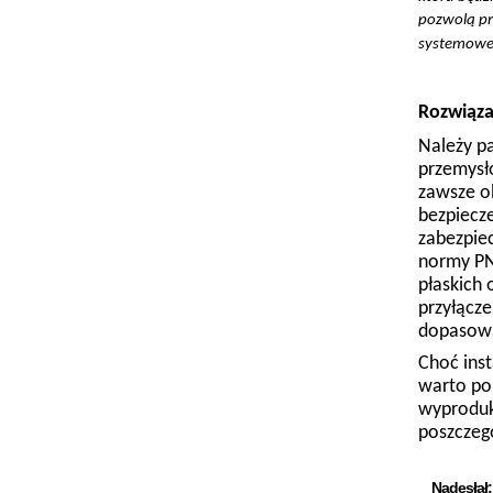
pozwolą pr
systemowe
Rozwiąza
Należy p
przemysł
zawsze ob
bezpiecz
zabezpie
normy PN
płaskich
przyłącz
dopasowa
Choć inst
warto po
wyproduk
poszczeg
Nadesłał: