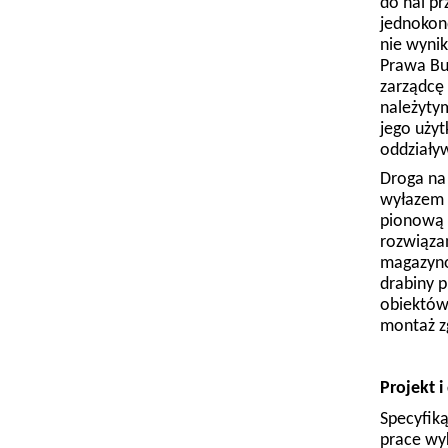
do hal p
jednokon
nie wynik
Prawa Bud
zarządcę
należyty
jego uży
oddziały
Droga na
wyłazem z
pionową 
rozwiąza
magazyno
drabiny 
obiektów.
montaż z
Projekt 
Specyfiką
prace wy