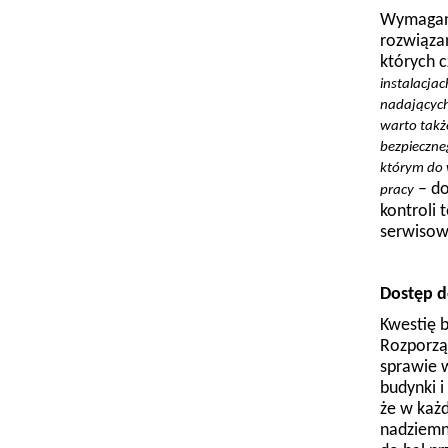
Wymagani
rozwiązań
których 
instalacjac
nadających
warto takż
bezpieczne
którym do 
– do
pracy
kontroli 
serwisow
Dostęp d
Kwestię 
Rozporząd
sprawie 
budynki 
że w każ
nadziemny