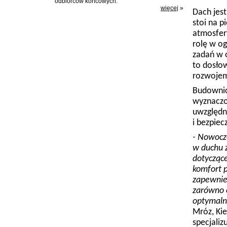
odbiorców końcowych.
więcej
»
Dach jes
stoi na p
atmosfer
rolę w og
zadań w o
to dosło
rozwoje
Budownic
wyznaczo
uwzględn
i bezpiec
- Nowocz
w duchu 
dotyczące
komfort p
zapewnie
zarówno o
optymaln
Mróz, Ki
specjali