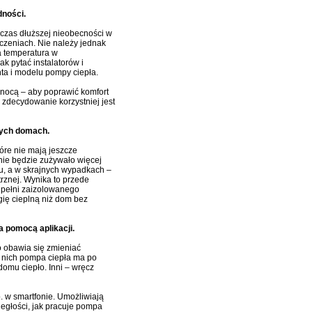
dności.
czas dłuższej nieobecności w
czeniach. Nie należy jednak
a temperatura w
k pytać instalatorów i
ta i modelu pompy ciepła.
 nocą – aby poprawić komfort
 zdecydowanie korzystniej jest
nych domach.
re nie mają jeszcze
nie będzie zużywało więcej
ku, a w skrajnych wypadkach –
rznej. Wynika to przede
 pełni zaizolowanego
ię cieplną niż dom bez
 pomocą aplikacji.
bo obawia się zmieniać
a nich pompa ciepła ma po
omu ciepło. Inni – wręcz
. w smartfonie. Umożliwiają
egłości, jak pracuje pompa