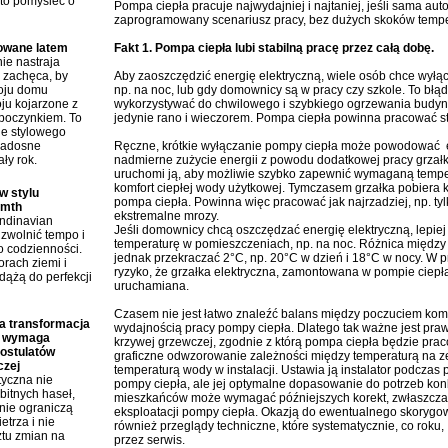
to pomyśleć o
Pompa ciepła pracuje najwydajniej i najtaniej, jeśli sama aut
zaprogramowany scenariusz pracy, bez dużych skoków tempera
rowane latem
Fakt 1. Pompa ciepła lubi stabilną pracę przez całą dobę.
ie nastraja
i zachęca, by
Aby zaoszczędzić energię elektryczną, wiele osób chce wyłą
roju domu
np. na noc, lub gdy domownicy są w pracy czy szkole. To błą
ju kojarzone z
wykorzystywać do chwilowego i szybkiego ogrzewania budynk
poczynkiem. To
jedynie rano i wieczorem. Pompa ciepła powinna pracować st
ie stylowego
radosne
Ręczne, krótkie wyłączanie pompy ciepła może powodować ef
ły rok.
nadmierne zużycie energii z powodu dodatkowej pracy grzałk
uruchomi ją, aby możliwie szybko zapewnić wymaganą tempe
komfort ciepłej wody użytkowej. Tymczasem grzałka pobiera ki
w stylu
pompa ciepła. Powinna więc pracować jak najrzadziej, np. ty
rmth
ekstremalne mrozy.
andinavian
Jeśli domownicy chcą oszczędzać energię elektryczną, lepi
zwolnić tempo i
temperaturę w pomieszczeniach, np. na noc. Różnica między
o codzienności.
jednak przekraczać 2°C, np. 20°C w dzień i 18°C w nocy. W p
rach ziemi i
ryzyko, że grzałka elektryczna, zamontowana w pompie ciepła
dążą do perfekcji
uruchamiana.
Czasem nie jest łatwo znaleźć balans między poczuciem ko
 transformacja
wydajnością pracy pompy ciepła. Dlatego tak ważne jest praw
a wymaga
krzywej grzewczej, zgodnie z którą pompa ciepła będzie pra
postulatów
graficzne odwzorowanie zależności między temperaturą na 
czej
temperaturą wody w instalacji. Ustawia ją instalator podcza
tyczna nie
pompy ciepła, ale jej optymalne dopasowanie do potrzeb kon
bitnych haseł,
mieszkańców może wymagać późniejszych korekt, zwłaszcza
śnie ograniczą
eksploatacji pompy ciepła. Okazją do ewentualnego skorygo
etrza i nie
również przeglądy techniczne, które systematycznie, co roku
ztu zmian na
przez serwis.