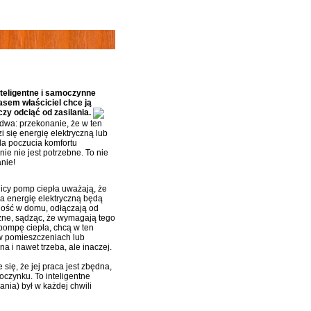
nteligentne i samoczynne
asem właściciel chce ją
zy odciąć od zasilania.
dwa: przekonanie, że w ten
 się energię elektryczną lub
dla poczucia komfortu
ie nie jest potrzebne. To nie
anie!
icy pomp ciepła uważają, że
 za energię elektryczną będą
cność w domu, odłączają od
czne, sądząc, że wymagają tego
pompę ciepła, chcą w ten
 w pomieszczeniach lub
 i nawet trzeba, ale inaczej.
się, że jej praca jest zbędna,
oczynku. To inteligentne
ania) był w każdej chwili