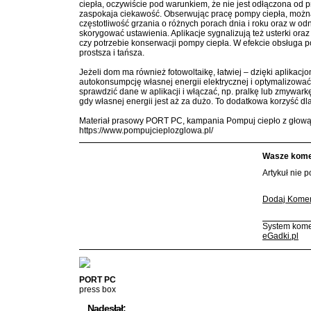
ciepła, oczywiście pod warunkiem, że nie jest odłączona od pr
zaspokaja ciekawość. Obserwując pracę pompy ciepła, możn
częstotliwość grzania o różnych porach dnia i roku oraz w od
skorygować ustawienia. Aplikacje sygnalizują też usterki or
czy potrzebie konserwacji pompy ciepła. W efekcie obsługa p
prostsza i tańsza.
Jeżeli dom ma również fotowoltaikę, łatwiej – dzięki aplikacj
autokonsumpcję własnej energii elektrycznej i optymalizować 
sprawdzić dane w aplikacji i włączać, np. pralkę lub zmywark
gdy własnej energii jest aż za dużo. To dodatkowa korzyść 
Materiał prasowy PORT PC, kampania Pompuj ciepło z głow
https://www.pompujcieplozglowa.pl/
Wasze komen
Artykuł nie 
Dodaj Komen
System kome
eGadki.pl
PORT PC
press box
Nadesłał: