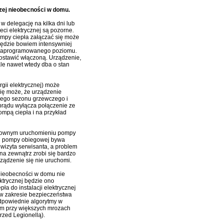
zej nieobecności w domu.
w delegację na kilka dni lub
eci elektrycznej są pozorne.
ompy ciepła załączać się może
będzie bowiem intensywniej
 zaprogramowanego poziomu.
zostawić włączoną. Urządzenie,
ale nawet wtedy dba o stan
gii elektrycznej) może
ię może, że urządzenie
ego sezonu grzewczego i
prądu wyłącza połączenie ze
ompą ciepła i na przykład
ponownym uruchomieniu pompy
tój pompy obiegowej bywa
wizyta serwisanta, a problem
 na zewnątrz zrobi się bardzo
ządzenie się nie uruchomi.
 nieobecności w domu nie
ktrycznej będzie ono
 do instalacji elektrycznej
 w zakresie bezpieczeństwa
 odpowiednie algorytmy w
iem przy większych mrozach
zed Legionellą).