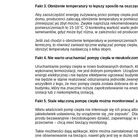
Fakt 3. Obniżenie temperatury to lepszy sposób na oszczę
Aby zaoszczędzić energię zużywaną przez pompę ciepła pod
domu, producenci zalecają obniżenie temperatury w pomiesz
zmniejszać jej zbyt mocno. Zwykle najniższa rekomendowan
pomieszczeniach to 15-16°C. O konkretną wartość warto jedna
serwisantów, gdyż może być różna, w zależności od producen
Jeśli zaś chodzi o obniżenie temperatury w pomieszczeniach
termiczny, to również zamiast ręcznie wyłączać pompę ciepła,
obniżyć temperaturę nastawczą o kilka stopni.
Fakt 4. Nie warto uruchamiać pompy ciepła w nieukończo
Uruchamianie pompy ciepła w nowo budowanych domach, któ
wykonanej termoizolacji, nie jest dobrym pomysłem. Urządze
energii elektrycznej i nie będzie efektywnie ogrzewać budyn
nie będzie w stanie realizować odszraniania jednostki zewnęt
wszystkim z tego, że moc pompy ciepła została dobrana do w
budynku, który ma znacznie niższe zapotrzebowanie na energ
izolacji lub z niekompletną izolacją.
Fakt 5. Stale włączoną pompę ciepła można monitorować za
Wielu właścicieli pomp ciepła nie interesuje się ich pracą al
jakiekolwiek ustawienia, by urządzenie się „nie zepsuło”. Dl
prostu bezawaryjnie i bezobsługowo działać, zapewniając w d
przeciwnie – chcą mieć bieżący monitoring.
Takie możliwości dają aplikacje, które można zainstalować np
one obserwowanie na bieżąco, nawet gdy jest się w dużej odl