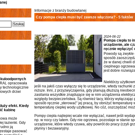
anej
Informacje z branży budowlanej
Czy pompa ciepła musi być zawsze włączona? - 5 faktów
2024-06-22
Pompa ciepła to i
urządzenie, ale cz
ręcznie wyłączyć c
Powody są zwykle 
sposób zaoszczędzi
że w danej chwili 
cieplnego ogrzewan
jest dobre rozwiąz
 kuloodpornych
Niektórzy użytkown
RAL opracowała
jeśli na jakiś czas wyłączy się to urządzenie, wtedy rachunki
 technologicznie
niższe. Inni, z przyzwyczajenia, gdy planują dłuższą nieobe
iowych drzwi
zasilania wszystkie znajdujące się w nim urządzenia elektry
względy bezpieczeństwa. Są również tacy, którzy wyłączając 
sposób ręcznie „sterować” jej pracą, by obniżyć temperaturę
duży efekt. Kiedy
temperaturę ciepłej wody użytkowej. No cóż, oszczędzać można
ić kabinę
Pompy ciepła najlepiej wcale nie wyłączać, nawet jeśli wydaje 
icowa może
np. w nocy czy latem. Gdy nie ogrzewa, pozostaje w stanie sp
ej łazienki. Gdy
urządzenie, które wtedy czuwa, aby powrót do pracy (czyli grz
rudno ją
płynny i bezawaryjny.
rzestaje pasować