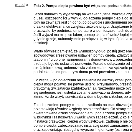
więcej
»
Fakt 2. Pompa ciepła powinna być włączona podczas dłużs
Jeżeli domownicy wyjeżdżają na weekend, ferie, wakacje czy 
dłużej, oszczędności w wyniku odłączenia pompy ciepła od si
Gdy na zewnątrz jest chłodno, po powrocie i uruchomieniu p
grzałka elektryczna, co zwiększy zużycie prądu. Urządzenie 
pracowało, by podnieść temperaturę w pomieszczeniach do
Jeśli wyjazd ma miejsce latem, pompę ciepła również lepiej 
gdy nie grzeje, automatycznie przełącza się w tryb uśpienia, 
instalacji.
Warto również pamiętać, że wymuszony długi postój (bez ener
spowodować zresetowanie ustawień pompy ciepła. Zdarzyć s
„zapomni” ulubione harmonogramy domowników z poprzedni
trzeba je będzie ustawiać ponownie. Ponadto odłączenie od 
strefą internetową, uniemożliwia zatem zdalne zarządzanie p
podniesienie temperatury w domu przed powrotem z urlopu.
Co więcej – po odłączeniu od zasilania na dłuższy czas i 
ciepła mogą pojawić się pewne usterki. Przykładowo, przes
przyczyną tzw. zatarcia (zablokowania). Niezbędna może być 
się spotęguje, jeśli usterka zostanie zauważona dopiero, gdy
zimno. Aż do wizyty serwisanta w domu będzie chłodno, bo ur
Za odłączaniem pompy ciepła od zasilania na czas dłuższej
przemawiają również względy bezpieczeństwa. Od strony ele
gwarantowane dzięki odpowiedniemu podłączeniu pompy ciepła
w budynku i zastosowaniu właściwych zabezpieczeń. Z kolei
instalacji grzewczej i ciepłej wody użytkowej, zadbają o nie
pompie ciepła, zabezpieczając instalację przed zamarznięc
oraz zapewniając niezbędny wygrzew higieniczny (ochrona pr