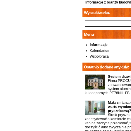
Informacje z branży budowl
Wyszukiwarka:
Menu
Informacje
Kalendarium
Współpraca
Ostatnio dodane artykuły:
System drzwi
Firma PROCU
zaawansowany
system alumin
kuloodpornych PE78NHI FB.
Mała zmiana, 
warto wymien
prysznicową?
Strefa pryszn
zadecydować o komforcie cał
kabina zaczyna przeciekać, t
doczyścić albo zwyczajnie p