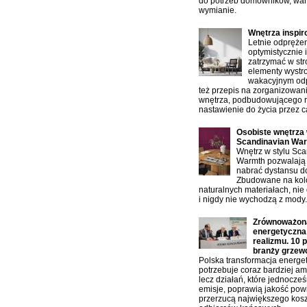
do potrzeb domowników, war
wymianie.
Wnętrza inspi
Letnie odprężen
optymistycznie 
zatrzymać w st
elementy wystro
wakacyjnym od
też przepis na zorganizowan
wnętrza, podbudowującego 
nastawienie do życia przez ca
Osobiste wnętrza 
Scandinavian Wa
Wnętrz w stylu Sc
Warmth pozwalają 
nabrać dystansu d
Zbudowane na kolo
naturalnych materiałach, nie 
i nigdy nie wychodzą z mody.
Zrównoważona
energetyczn
realizmu. 10 
branży grzew
Polska transformacja energe
potrzebuje coraz bardziej am
lecz działań, które jednocze
emisje, poprawią jakość powi
przerzucą największego kos