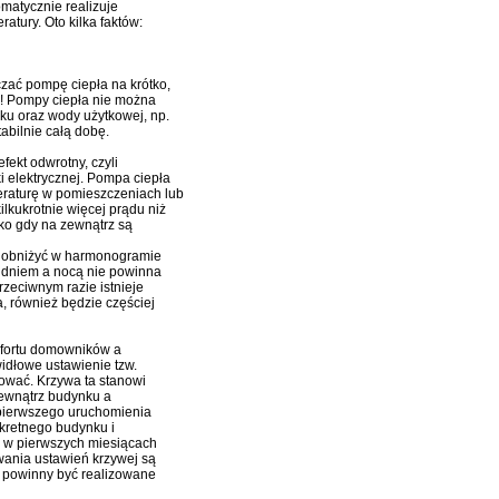
omatycznie realizuje
tury. Oto kilka faktów:
czać pompę ciepła na krótko,
d! Pompy ciepła nie można
u oraz wody użytkowej, np.
abilnie całą dobę.
ekt odwrotny, czyli
i elektrycznej. Pompa ciepła
raturę w pomieszczeniach lub
lkukrotnie więcej prądu niż
lko gdy na zewnątrz są
ej obniżyć w harmonogramie
 dniem a nocą nie powinna
rzeciwnym razie istnieje
, również będzie częściej
mfortu domowników a
idłowe ustawienie tzw.
cować. Krzywa ta stanowi
zewnątrz budynku a
s pierwszego uruchomienia
kretnego budynku i
 w pierwszych miesiącach
wania ustawień krzywej są
, powinny być realizowane