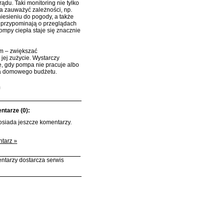
ądu. Taki monitoring nie tylko
a zauważyć zależności, np.
niesieniu do pogody, a także
az przypominają o przeglądach
ompy ciepła staje się znacznie
om – zwiększać
jej zużycie. Wystarczy
ę, gdy pompa nie pracuje albo
dla domowego budżetu.
ą
tarze (0):
posiada jeszcze komentarzy.
tarz »
ntarzy dostarcza serwis