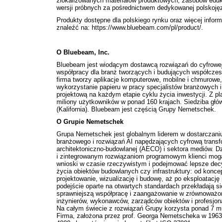
zlokalizowanych materiałów produktowych, zasobów eduk
wersji próbnych za pośrednictwem dedykowanej polskoję
Produkty dostępne dla polskiego rynku oraz więcej infor
znaleźć na:
https://www.bluebeam.com/pl/product/
.
O Bluebeam, Inc.
Bluebeam jest wiodącym dostawcą rozwiązań do cyfrowej
współpracy dla branż tworzących i budujących współczes
firma tworzy aplikacje komputerowe, mobilne i chmurowe, 
wykorzystanie papieru w pracy specjalistów branżowych 
projektową na każdym etapie cyklu życia inwestycji. Z p
miliony użytkowników w ponad 160 krajach. Siedziba głó
(Kalifornia). Bluebeam jest częścią Grupy Nemetschek.
O Grupie Nemetschek
Grupa Nemetschek jest globalnym liderem w dostarczan
branżowego i rozwiązań AI napędzających cyfrową transf
architektoniczno-budowlanej (AECO) i sektora mediów. Dz
i zintegrowanym rozwiązaniom programowym klienci mog
wnioski w czasie rzeczywistym i podejmować lepsze dec
życia obiektów budowlanych czy infrastruktury: od koncep
projektowanie, wizualizację i budowę, aż po eksploatację 
podejście oparte na otwartych standardach przekładają 
sprawniejszą współpracę i zaangażowanie w zrównoważony
inżynierów, wykonawców, zarządców obiektów i profesjona
Na całym świecie z rozwiązań Grupy korzysta ponad 7 m
Firma, założona przez prof. Georga Nemetscheka w 1963 