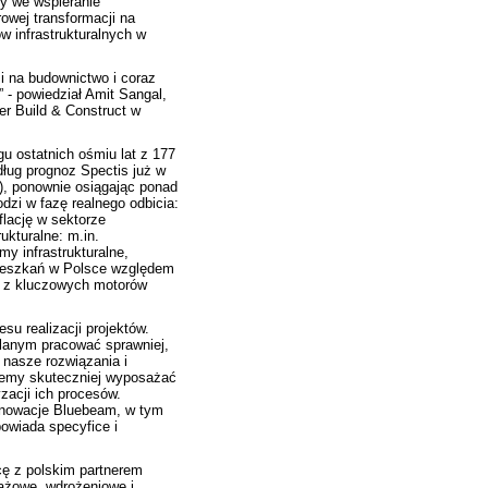
y we wspieranie
owej transformacji
na
w infrastrukturalnych w
i na budownictwo i coraz
” - powiedział Amit Sangal,
er Build & Construct w
u ostatnich ośmiu lat z 177
dług prognoz
Spectis
już w
), ponownie osiągając ponad
zi w fazę realnego odbicia:
lację w sektorze
kturalne: m.in.
my infrastrukturalne,
mieszkań w Polsce względem
n z kluczowych motorów
u realizacji projektów.
lanym pracować sprawniej,
 nasze rozwiązania i
żemy skuteczniej wyposażać
zacji ich procesów.
nnowacje Bluebeam, w tym
owiada specyfice i
cę z polskim partnerem
dażowe, wdrożeniowe i