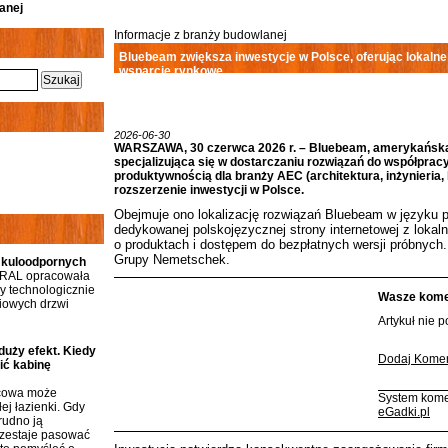
anej
Informacje z branży budowlanej
Bluebeam zwiększa inwestycje w Polsce, oferując lokalne
wsparcie rynkowe
2026-06-30
WARSZAWA, 30 czerwca 2026 r. – Bluebeam, amerykańska
specjalizująca się w dostarczaniu rozwiązań do współpracy
produktywnością dla branży AEC (architektura, inżynieria, 
rozszerzenie inwestycji w Polsce.
Obejmuje ono lokalizację rozwiązań Bluebeam
w języku 
dedykowanej polskojęzycznej strony internetowej
z lokal
o produktach i dostępem do bezpłatnych wersji próbnych
Grupy
Nemetschek
.
 kuloodpornych
RAL opracowała
 technologicznie
Wasze komen
iowych drzwi
Artykuł nie 
duży efekt. Kiedy
Dodaj Komen
ić kabinę
icowa może
System kome
ej łazienki. Gdy
eGadki.pl
rudno ją
rzestaje pasować