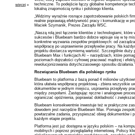
techniczne. To podejście łączy globalne kompetencje te
więcej
»
lokalną znajomością rynku i polskiego klienta.
„Widzimy wyraźnie rosnące zapotrzebowanie polskich fir
realnie poprawiają efektywność pracy i komunikację w pro
Maciek Szymanik, Prezes Zarządu WSC.
„Naszą rolą jest łączenie klientów z technologiami, które
sukcesów i Bluebeam bardzo dobrze wpisuje się w tę mis
konkretne wyzwania zespołów projektowych: od zarządz
współpracę po usprawnienie przepływów pracy. Na każdym
projektu dostarcza wymierną wartość. Szczególnie duży 
Bluebeam Max i funkcjach AI – narzędziach, które poma
poziomach dojrzałości cyfrowej pracować mądrzej i efekt
rewolucjonizowania dotychczasowego sposobu działania.
Rozwiązania Bluebeam dla polskiego rynku
Bluebeam to platforma z bazą ponad 4 milionów użytkow
która ułatwia współpracę projektową - zbiera wszystkie uw
dokumentów w jednym miejscu, usprawnia przepływy prac
między zespołami. Zastępując ręczne i analogowe proc
ograniczać opóźnienia, poprawiać dokładność i zwiększa
Bluebeam konsekwentnie inwestuje też w praktyczne zas
dowodem jest narzędzie Bluebeam Max. Pomaga zespo
powtarzalne zadania, przyspieszać obieg dokumentów i p
każdym etapie projektu.
Platforma jest już dostępna w języku polskim –
na komput
mobilnych i poprzez przeglądarkę internetową.
Polscy kli