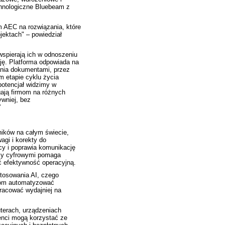
chnologiczne Bluebeam z
m AEC na rozwiązania, które
jektach" – powiedział
 wspierają ich w odnoszeniu
ję. Platforma odpowiada na
ania dokumentami, przez
 etapie cyklu życia
potencjał widzimy w
gają firmom na różnych
ywniej, bez
”
ników na całym świecie,
agi i korekty do
y i poprawia komunikację
esy cyfrowymi pomaga
ć efektywność operacyjną.
tosowania AI, czego
łom automatyzować
racować wydajniej na
erach, urządzeniach
enci mogą korzystać ze