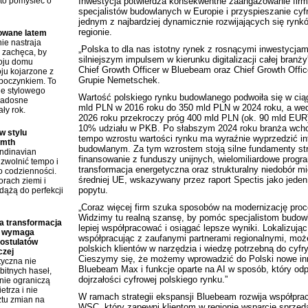
to pomyśleć o
Inwestycja
potwierdza konsekwentne zaangażowanie firm
specjalistów budowlanych w Europie i przyspieszanie cyfr
jednym z najbardziej dynamicznie rozwijających się rynkó
regionie.
rowane latem
ie nastraja
„Polska to dla nas istotny rynek z rosnącymi inwestycjam
i zachęca, by
silniejszym impulsem w kierunku digitalizacji całej branży
roju domu
Chief Growth Officer w Bluebeam oraz Chief Growth Offic
ju kojarzone z
Grupie Nemetschek.
poczynkiem. To
ie stylowego
Wartość polskiego rynku budowlanego podwoiła się w ciąg
radosne
mld PLN w 2016 roku do 350 mld PLN w 2024 roku, a we
ły rok.
2026 roku przekroczy próg 400 mld PLN (ok. 90 mld EUR
10% udziału w PKB. Po słabszym 2024 roku branża wchod
w stylu
tempo wzrostu wartości rynku ma wyraźnie wyprzedzić inf
rmth
budowlanym. Za tym wzrostem stoją silne fundamenty stru
andinavian
finansowanie z funduszy unijnych, wielomiliardowe progra
zwolnić tempo i
transformacja energetyczna oraz strukturalny niedobór 
o codzienności.
średniej UE, wskazywany przez raport Spectis jako jede
rach ziemi i
popytu.
dążą do perfekcji
„Coraz więcej firm szuka sposobów na modernizację proces
Widzimy tu realną szansę, by pomóc specjalistom budow
 transformacja
lepiej współpracować i osiągać lepsze wyniki. Lokalizując
a wymaga
współpracując z zaufanymi partnerami regionalnymi, mo
postulatów
polskich klientów w narzędzia i wiedzę potrzebną do cyfry
czej
Cieszymy się, że możemy wprowadzić do Polski nowe i
tyczna nie
Bluebeam Max i funkcje oparte na AI w sposób, który odp
bitnych haseł,
dojrzałości cyfrowej polskiego rynku.”
śnie ograniczą
etrza i nie
W ramach strategii ekspansji Bluebeam rozwija współpra
ztu zmian na
WSC
, który zapewni klientom w regionie wsparcie sprze