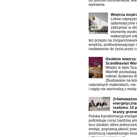
do potrzeb domowników, war
wymianie.
Wnętrza inspi
Letnie odprężen
optymistycznie 
zatrzymać w st
elementy wystro
wakacyjnym od
też przepis na zorganizowan
wnętrza, podbudowującego 
nastawienie do życia przez ca
Osobiste wnętrza 
Scandinavian Wa
Wnętrz w stylu Sc
Warmth pozwalają 
nabrać dystansu d
Zbudowane na kolo
naturalnych materiałach, nie 
i nigdy nie wychodzą z mody.
Zrównoważona
energetyczn
realizmu. 10 
branży grzew
Polska transformacja energe
potrzebuje coraz bardziej am
lecz działań, które jednocze
emisje, poprawią jakość powi
przerzucą największego kos