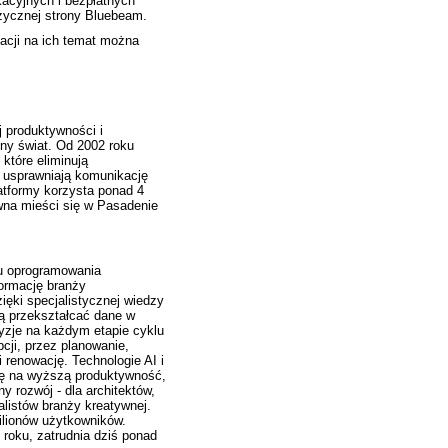
acyjnych i bezpłatnych
zycznej strony Bluebeam.
macji na ich temat można
 produktywności i
ny świat. Od 2002 roku
które eliminują
i usprawniają komunikację
latformy korzysta ponad 4
wna mieści się w Pasadenie
iu oprogramowania
ormację branży
ięki specjalistycznej wiedzy
ą przekształcać dane w
yzje na każdym etapie cyklu
cji, przez planowanie,
i renowację. Technologie AI i
się na wyższą produktywność,
 rozwój - dla architektów,
listów branży kreatywnej.
ilionów użytkowników.
roku, zatrudnia dziś ponad