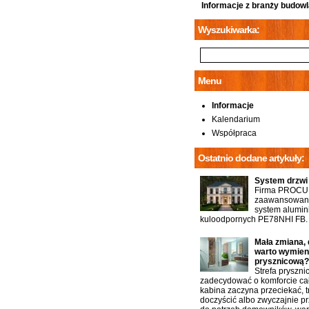
Informacje z branży budowl
Wyszukiwarka:
Menu
Informacje
Kalendarium
Współpraca
Ostatnio dodane artykuły:
System drzwi
Firma PROCU
zaawansowany
system alumin
kuloodpornych PE78NHI FB.
Mała zmiana, 
warto wymien
prysznicową?
Strefa pryszn
zadecydować o komforcie cał
kabina zaczyna przeciekać, t
doczyścić albo zwyczajnie p